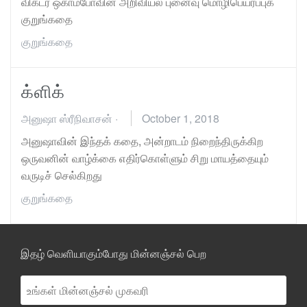
விக்டர் ஒகாம்போவின் அறிவியல் புனைவு மொழிபெயர்ப்புக்
குறுங்கதை
குறுங்கதை
க்ளிக்
அனுஷா ஸ்ரீநிவாசன்
·
October 1, 2018
அனுஷாவின் இந்தக் கதை, அன்றாடம் நிறைந்திருக்கிற
ஒருவனின் வாழ்க்கை எதிர்கொள்ளும் சிறு மாயத்தையும்
வருடிச் செல்கிறது
குறுங்கதை
இதழ் வெளியாகும்போது மின்னஞ்சல் பெற