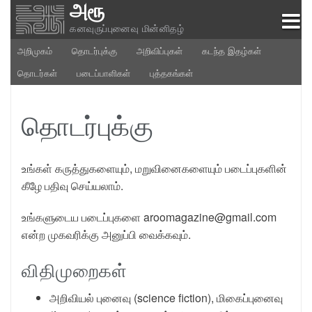
அரூ
Skip
to
கனவுருப்புனைவு மின்னிதழ்
content
அறிமுகம்
தொடர்புக்கு
அறிவிப்புகள்
கடந்த இதழ்கள்
தொடர்கள்
படைப்பாளிகள்
புத்தகங்கள்
தொடர்புக்கு
உங்கள் கருத்துகளையும், மறுவினைகளையும் படைப்புகளின்
கீழே பதிவு செய்யலாம்.
உங்களுடைய படைப்புகளை aroomagazine@gmail.com
என்ற முகவரிக்கு அனுப்பி வைக்கவும்.
விதிமுறைகள்
அறிவியல் புனைவு (science fiction), மிகைப்புனைவு