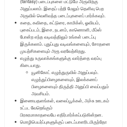
(fantasy) படைப்புகளை மட்டுமே அரூவிற்கு
அனுப்பலாம். இதைப் பற்றி மேலும் தெளிவு பெற
அரூவில் வெளிவந்த படைப்புகளைப் பார்க்கவும்.
கதை, கவிதை, கட்டுரை, காமிக்ஸ், ஓவியம்,
புகைப்படம், இசை, நடனம், காணொளி, மீம்ஸ்
போன்ற எந்த வடிவத்திலும் உங்கள் படைப்பு
இருக்கலாம். புதுப்புது வடிவங்களையும், சோதனை
முயற்சிகளையும் அரூ வரவேற்கிறது.
எழுத்து உருவாக்கங்களுக்கு வார்த்தை வரம்பு
கிடையாது.
யூனிகோட் எழுத்துருவில் அனுப்பவும்.
எழுத்துப்பிழைகளையும், இலக்கணப்
பிழைகளையும் திருத்தி அனுப்பி வைப்பதும்
அவசியம்.
இணையதளங்கள், வலைப்பூக்கள், அச்சு ஊடகம்
உட்பட வேறெங்கும்
பிரசுரமாகாதவையே எதிர்பார்க்கப்படுகின்றன.
மொழிபெயர்ப்புகளுக்குப் படைப்பாளரிடமிருந்தோ