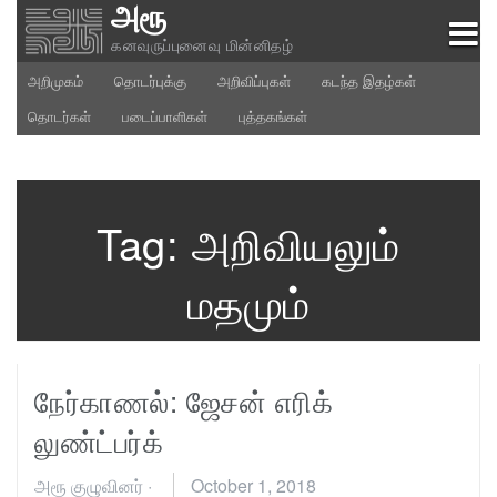
அரூ
Skip
to
கனவுருப்புனைவு மின்னிதழ்
content
அறிமுகம்
தொடர்புக்கு
அறிவிப்புகள்
கடந்த இதழ்கள்
தொடர்கள்
படைப்பாளிகள்
புத்தகங்கள்
Tag:
அறிவியலும்
மதமும்
நேர்காணல்: ஜேசன் எரிக்
லுண்ட்பர்க்
அரூ குழுவினர்
·
October 1, 2018