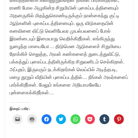
ராணி போல அழுகின்ற சிறுமியின் புகைப்படத்தினையும்
அதனருகில் மிதந்துகொண்டிருக்கும் நான்கைந்து குட்டி
ஆடுகளின் புகைப்படத்தினையும். ஒரு விடுகதையின்
கனவினை விட்டு வெளியேவர முயல்பவனைப் போல்
இரண்டையும் இமையாது வெறிக்கிறீர்கள். எங்கிருந்து
நுழைந்த மாயையோ… திடுமென ஆடுகளைச் சிறுமியை
நோக்கிச் செலுத்த, அவள் கண்களைத் துடைத்துவிட்டு,
பக்கத்துப் புகைப்படத்திலிருக்கிற சிறுவனிடம் செல்கிறாள்.
அப்புறம், இருவரும் நடக்கிறார்கள் வெய்யில் அடித்தபடி,
மழை தூறும் வீதியின் புகைப்படத்தில்… நீங்கள் அவர்களைப்
பார்க்கிறீர்கள். மேலும் உங்களை அறியாமலேயே
புன்னகைக்கிறீர்கள்…
இதைப் பகிர:
C
C
C
C
C
C
C
C
l
l
l
l
l
l
l
l
i
i
i
i
i
i
i
i
c
c
c
c
c
c
c
c
k
k
k
k
k
k
k
k
t
t
t
t
t
t
t
t