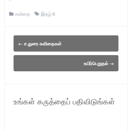
கவிதை
இதழ் 6
Post
←
ச.துரை கவிதைகள்
navigation
உயிர்பெறுதல்
→
உங்கள் கருத்தைப் பதிவிடுங்கள்