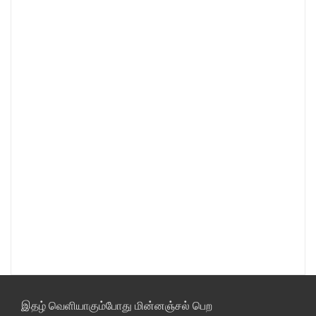
இதழ் வெளியாகும்போது மின்னஞ்சல் பெற