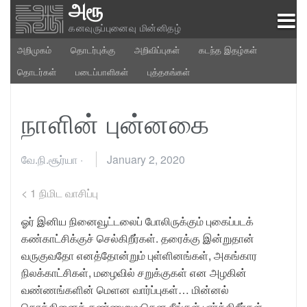
அரூ
Skip
to
கனவுருப்புனைவு மின்னிதழ்
content
அறிமுகம்
தொடர்புக்கு
அறிவிப்புகள்
கடந்த இதழ்கள்
தொடர்கள்
படைப்பாளிகள்
புத்தகங்கள்
நாளின் புன்னகை
வே.நி.சூர்யா
·
January 2, 2020
< 1
நிமிட வாசிப்பு
ஓர் இனிய நினைவூட்டலைப் போலிருக்கும் புகைப்படக்
கண்காட்சிக்குச் செல்கிறீர்கள். தரைக்கு இன்றுதான்
வருகுவதோ எனத்தோன்றும் புள்ளினங்கள், அகங்கார
நிலக்காட்சிகள், மழைவில் சறுக்குகள் என அழகின்
வண்ணங்களின் மெளன வார்ப்புகள்… மின்னல்
கொத்தினைக் கண்ணுறுவதென நீங்கள் பார்க்கிறீர்கள்,