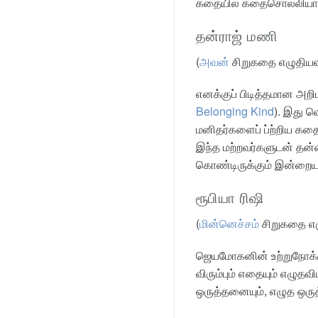
கதையில் கதைசொல்லியாக 
தன்ராஜ் மணி
(
அவன்
சிறுகதை எழுதியவ
எனக்குப் பிடித்தமான அறிப
Belonging Kind
). இது வ
மனிதர்களைப் ப்ற்றிய கத
இந்த மற்றவர்களுடன் தன்
கொண்டிருக்கும் இன்றைய 
ரூபியா ரிஷி
(
மின்னெச்சம்
சிறுகதை எழ
ஜெயமோகனின் உற்றுநோக்க
விரும்பும் எதையும் எழுதவ
ஒருத்தனையும், எழுத ஒருத