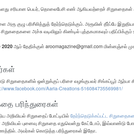
்களது சரியான பெயர், தொலைபேசி எண் ஆகியவற்றைச் சிறுகதைகள் அ
 அரூ குழு பரிசீலித்துத் தேர்ந்தெடுக்கும். அரூவின் தீர்ப்பே இறுதியா
ம் சிறுகதைகளை அச்சு வடிவிலும் கிண்டில் புத்தகமாகவும் பதிப்பிக்கும
ச் 2020
ஆம் தேதிக்குள் aroomagazine@gmail.com மின்னஞ்சல் முக
ர்கள்
்டு சிறுகதைகளில் ஒன்றுக்குப் பரிசை வழங்குபவர் சிங்கப்பூர் ஆர்யா
s://www.facebook.com/Aaria-Creations-516084735569981/
கதை பரிந்துரைகள்
ய அறிவியல் சிறுகதைப் போட்டியில்
தேர்ந்தெடுக்கப்பட்ட சிறுகதை
ன அறிவியல் புனைவு சிறுகதை எதுவென்று கேட்டோம், இவ்வாண்டு போட்
ணத்தில். அவர்கள் கொடுத்த பரிந்துரைகள் இதோ.