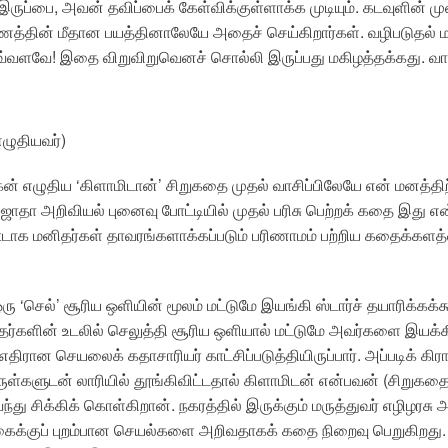
ுப்பை, அவன் தவிப்பைக் கேள்விக்குள்ளாக்க முடியும். கடவுளின் 
ணத்தின் மீதான பயத்தினாலேயே அதைச் செய்கிறார்கள். வழிபடுதல் ம
வளவே! இதை விறுவிறுவெனச் சொல்லி இருப்பது மகிழத்தக்கது. வாசித
ழுதியவர்)
் எழுதிய ‘கிளாமிடான்’ சிறுகதை முதல் வாசிப்பிலேயே என் மனத்தி
ாதா அறிவியல் புனைவு போட்டியில் முதல் பரிசு பெற்றக் கதை இது என்ப
ஊடாக மனிதர்கள் தாவரங்களாக்கப்படும் பரிணாமம் பற்றிய கதைக்களத
 ‘செல்’ சூரிய ஒளியின் மூலம் மட்டுமே இயங்கி ஸ்டார்ச் தயாரிக்கக
மனிதர்களின் உடலில் செலுத்தி சூரிய ஒளியால் மட்டுமே அவர்களை இய
திரான செயலைக் கதாசாரியர் காட்சிப்படுத்தியிருப்பார். அப்படிக் கிரா
்களுடன் லாரியில் தூங்கிவிட்டதால் கிளாமிடன் என்பவன் (சிறுகதை
ந்து சிக்கிக் கொள்கிறான். நகரத்தில் இருக்கும் மருத்துவர் எழிழரசு
்கைக்குப் புறம்பான செயல்களை அறிவதாகக் கதை நிறைவு பெறுகிறது. 