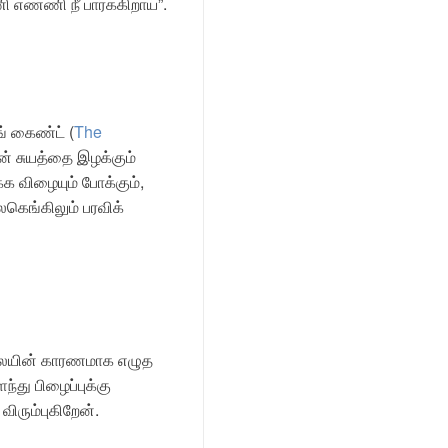
ண்ணி நீ பார்க்கிறாய்”.
ங் கைண்ட் (
The
ன் சுயத்தை இழக்கும்
 விழையும் போக்கும்,
ெங்கிலும் பரவிக்
லையின் காரணமாக எழுத
்து பிழைப்புக்கு
ிரும்புகிறேன்.