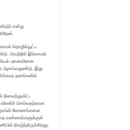
ண்டும் என்று
கிறேன்.
ாமல் தொழில்நுட்ப
டு. அவற்றில் இல்லாமல்
ிவியல் புனைவினை
தை ஆராய்வதுண்டு. இது
ரிக்காத தளங்களில்
் நிலைத்துவிட்ட
ு விலகிச் செல்வதற்கான
க் கதையின் கோணங்களை
த்தை எண்ணங்களுக்குள்
ில் நிகழ்ந்திருக்கிறது.