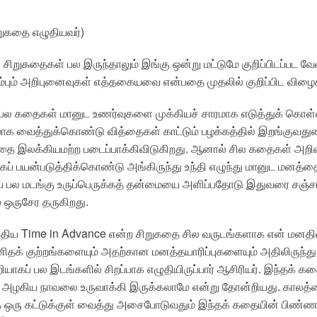
ுகதை எழுதியவர்)
் சிறுகதைகள் பல இருந்தாலும் இங்கு ஒன்று மட்டுமே குறிப்பிடப்பட வே
ம்பும் அறிபுனைவுகள் எத்தகையவை என்பதை முதலில் குறிப்பிட விழை
ல கதைகள் மானுட உணர்வுகளை முக்கியச் சாரமாக எடுத்துக் கொள்ள
வைத்துக்கொண்டு வித்தைகள் காட்டும் பழக்கத்தில் இறங்குவதுண்
அதை இலக்கியமற்ற படைப்பாக்கிவிடுகிறது. ஆனால் சில கதைகள் அற
கப் பயன்படுத்திக்கொண்டு அங்கிருந்து உந்தி எழுந்து மானுட மனத்
் பல மடங்கு உருப்பெருக்கத் தன்மையை அளிப்பதோடு இதுவரை சஞ்ச
 ஒருசேர தருகிறது.
எழுதிய Time in Advance என்ற சிறுகதை சில வருடங்களாக என் மனதில
ிதக் குற்றங்களையும் அதற்கான மனத்தயாரிப்புகளையும் அதிலிருந்த
றியாகப் பல இடங்களில் சிறப்பாக எழுதியிருப்பார் ஆசிரியர். இந்த
ஒரு அழகிய நாவலை உருவாக்கி இருக்கலாமே என்று தோன்றியது. கால
 ஒரு கட்டுக்குள் வைத்து அசைபோடுவதும் இந்தக் கதையின் பிண்ணனிய