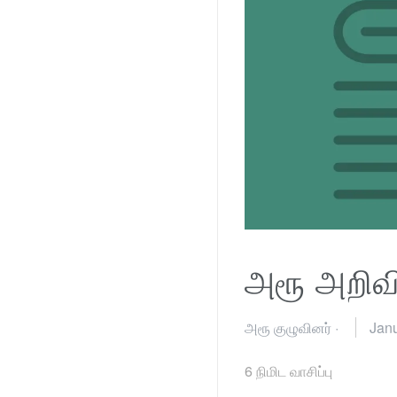
அரூ அறிவி
அரூ குழுவினர்
·
Janu
6
நிமிட வாசிப்பு