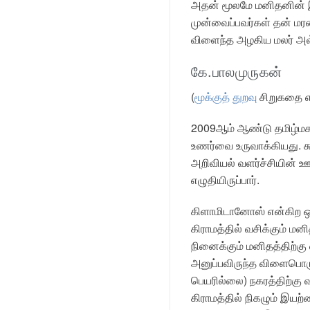
அதன் மூலமே மனிதனின் இர
முன்வைப்பவர்கள் தன் மர
விளைந்த அழகிய மலர் அவ்
கே.பாலமுருகன்
(
மூக்குத் துறவு
சிறுகதை எ
2009ஆம் ஆண்டு தமிழ்மகன
உணர்வை உருவாக்கியது. சுஜ
அறிவியல் வளர்ச்சியின் 
எழுதியிருப்பார்.
கிளாமிடானோஸ் என்கிற ஒரு
கிராமத்தில் வசிக்கும் 
நினைக்கும் மனிதத்திற்கு எ
அனுப்பவிருந்த விளைபொருள
பெயரில்லை) நகரத்திற்கு வ
கிராமத்தில் நிகழும் இயற