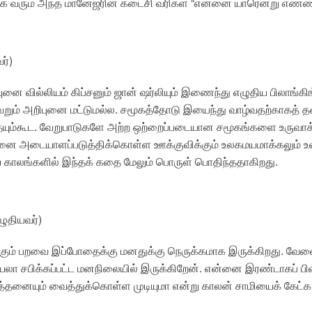
வரும் அந்த மானேஜரின் கடைசி வரிகள் “என்னை யாரென்று எண்ணி எ
ர்)
ுனை வில்லியம் கிப்சனும் ஜான் ஷர்லியும் இணைந்து எழுதிய பிலாங்கி
ெறும் அறிபுனை மட்டுமல்ல. சமூகத்தோடு இயைந்து வாழ்வதற்காகத் த
ையும்கூட. வேறுபாடுகளே அற்ற ஒற்றைப்படையான சமூகங்களை உருவாக்க
னை அடையாளப்படுத்திக்கொள்ள ஊக்குவிக்கும் உலகமயமாக்கலும் உலக
காலங்களில் இந்தக் கதை மேலும் பொருள் பொதிந்ததாகிறது.
ுதியவர்)
ும் பறவை இப்போதைக்கு மனதுக்கு நெருக்கமாக இருக்கிறது. வே
ியலா சபிக்கப்பட்ட மனநிலையில் இருக்கிறேன். என்னை இரண்டாகப் பிளந
்தனையும் வைத்துக்கொள்ள முடியுமா என்று காலன் சாமியைக் கேட்க வ