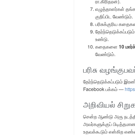
ரா.கிரிதரன்).
எழுத்தாளர்கள் தங
குறிப்பிட வேண்டும்.
பரிசுக்குரிய கதைகளை
தேர்ந்தெடுக்கப்படு
உண்டு.
கதைகளை
10 மார்
வேண்டும்.
பரிசு வழங்குபவ
தேர்ந்தெடுக்கப்படும் இரண
Facebook பக்கம் —
http
அறிவியல் சிறு
சென்ற ஆண்டு அரூ நடத்தி
அவர்களுக்குப் பிடித்தமா
உதவக்கூடும் என்கிற எண்