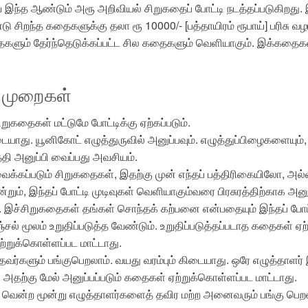
்த ஆண்டும் அரூ அறிவியல் சிறுகதைப் போட்டி நடத்தப்படுகிறது. இ
டு சிறந்த கதைகளுக்கு தலா ரூ 10000/- [பத்தாயிரம் ரூபாய்] பரிசு வழங
ைகளும் தேர்ந்தெடுக்கப்பட்ட சில கதைகளும் வெளியாகும். இக்கதைக
திமுறைகள்
றுகதைகள் மட்டுமே போட்டிக்கு ஏற்கப்படும்.
டையாது. யூனிகோட் எழுத்துருவில் அனுப்பவும். எழுத்துப்பிழைகளையும
்தி அனுப்பி வைப்பது அவசியம்.
ிவைக்கப்படும் சிறுகதைகள், இதற்கு முன் எந்தப் பத்திரிகையிலோ
்றும், இந்தப் போட்டி முடிவுகள் வெளியாகும்வரை பிரசுரத்திற்காக அனு
 இச்சிறுகதைகள் தங்கள் சொந்தக் கற்பனை என்பதையும் இந்தப் போட்
சல் மூலம் உறுதிப்படுத்த வேண்டும். உறுதிப்படுத்தப்படாத கதைகள் ஏற
ற்றுக்கொள்ளப்பட மாட்டாது.
ந்தவர்களும் பங்குபெறலாம். வயது வரம்பும் கிடையாது. ஒரே எழுத்தாள
. அதற்கு மேல் அனுப்பப்படும் கதைகள் ஏற்றுக்கொள்ளப்பட மாட்டாது.
 வென்ற மூன்று எழுத்தாளர்களைத் தவிர மற்ற அனைவரும் பங்கு பெறலாம