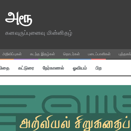
அரூ
கனவுருப்புனைவு மின்னிதழ்
அறிவிப்புகள்
கடந்த இதழ்கள்
தொடர்கள்
படைப்பாளிகள்
புத்தகங
விதை
கட்டுரை
நேர்காணல்
ஓவியம்
பிற