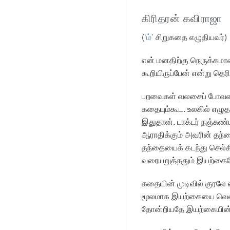
கிரிதரன் கவிராஜா
(
‘ம்’
சிறுகதை எழுதியவர்)
என் மனதிற்கு நெருக்கம
கூறியிருப்பேன் என்று தெ
பறவைகள் வலசைப் போவதைப
கதையும்கூட. உலகில் எழுத
இதுதான். டாக்டர் நஞ்சுண
ஆராதிக்கும் அவரின் தந்
தந்தையைக் கடந்து செல்கி
வரையறுத்ததும் இயற்கை
கதையின் முடிவில் குரலே 
மூலமாக இயற்கையை வென்ற
தோன்றியதே இயற்கையின் த