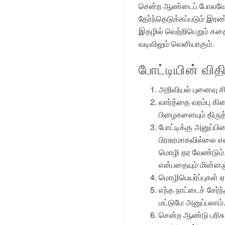
சென்ற ஆண்டைப் போலவே இந
தேர்ந்தெடுக்கப்படும் இரண்
இதழில் வெற்றிபெறும் கத
வடிவிலும் வெளியாகும்.
போட்டியின் வி
அறிவியல் புனைவு சி
வார்த்தை வரம்பு கி
பிழைகளையும் திருத
போட்டிக்கு அனுப்ப
பிரசுரமாகவில்லை என
மொழி தர வேண்டும்.
என்பதையும் மின்னஞ்
மொழிபெயர்ப்புகள் ஏ
எந்த நாட்டைச் சேர்
மட்டுமே அனுப்பலாம்
சென்ற ஆண்டு பரிசு