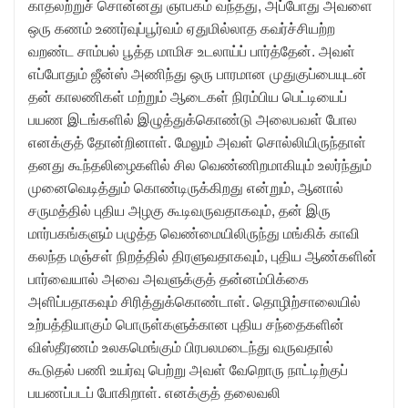
காதலற்றுச் சொன்னது ஞாபகம் வந்தது, அப்போது அவளை
ஒரு கணம் உணர்வுப்பூர்வம் ஏதுமில்லாத கவர்ச்சியற்ற
வறண்ட சாம்பல் பூத்த மாமிச உடலாய்ப் பார்த்தேன். அவள்
எப்போதும் ஜீன்ஸ் அணிந்து ஒரு பாரமான முதுகுப்பையுடன்
தன் காலணிகள் மற்றும் ஆடைகள் நிரம்பிய பெட்டியைப்
பயண இடங்களில் இழுத்துக்கொண்டு அலைபவள் போல
எனக்குத் தோன்றினாள். மேலும் அவள் சொல்லியிருந்தாள்
தனது கூந்தலிழைகளில் சில வெண்ணிறமாகியும் உலர்ந்தும்
முனைவெடித்தும் கொண்டிருக்கிறது என்றும், ஆனால்
சருமத்தில் புதிய அழகு கூடிவருவதாகவும், தன் இரு
மார்பகங்களும் பழுத்த வெண்மையிலிருந்து மங்கிக் காவி
கலந்த மஞ்சள் நிறத்தில் திரளுவதாகவும், புதிய ஆண்களின்
பார்வையால் அவை அவளுக்குத் தன்னம்பிக்கை
அளிப்பதாகவும் சிரித்துக்கொண்டாள். தொழிற்சாலையில்
உற்பத்தியாகும் பொருள்களுக்கான புதிய சந்தைகளின்
விஸ்தீரணம் உலகமெங்கும் பிரபலமடைந்து வருவதால்
கூடுதல் பணி உயர்வு பெற்று அவள் வேறொரு நாட்டிற்குப்
பயணப்படப் போகிறாள். எனக்குத் தலைவலி