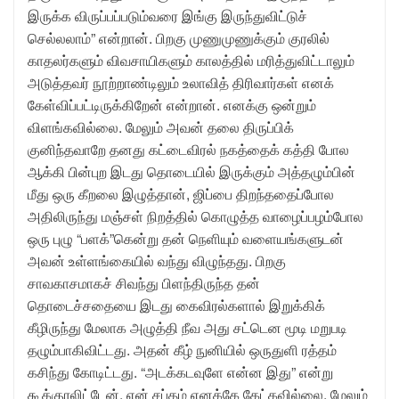
இருக்க விருப்பப்படும்வரை இங்கு இருந்துவிட்டுச்
செல்லலாம்” என்றான். பிறகு முணுமுணுக்கும் குரலில்
காதலர்களும் விவசாயிகளும் காலத்தில் மரித்துவிட்டாலும்
அடுத்தவர் நூற்றாண்டிலும் உலாவித் திரிவார்கள் எனக்
கேள்விப்பட்டிருக்கிறேன் என்றான். எனக்கு ஒன்றும்
விளங்கவில்லை. மேலும் அவன் தலை திருப்பிக்
குனிந்தவாறே தனது கட்டைவிரல் நகத்தைக் கத்தி போல
ஆக்கி பின்புற இடது தொடையில் இருக்கும் அத்தழும்பின்
மீது ஒரு கீறலை இழுத்தான், ஜிப்பை திறந்ததைப்போல
அதிலிருந்து மஞ்சள் நிறத்தில் கொழுத்த வாழைப்பழம்போல
ஒரு புழு “பளக்”கென்று தன் நெளியும் வளையங்களுடன்
அவன் உள்ளங்கையில் வந்து விழுந்தது. பிறகு
சாவகாசமாகச் சிவந்து பிளந்திருந்த தன்
தொடைச்சதையை இடது கைவிரல்களால் இறுக்கிக்
கீழிருந்து மேலாக அழுத்தி நீவ அது சட்டென மூடி மறுபடி
தழும்பாகிவிட்டது. அதன் கீழ் நுனியில் ஒருதுளி ரத்தம்
கசிந்து கோடிட்டது. “அடக்கடவுளே என்ன இது” என்று
கூக்குரலிட்டேன். என் சப்தம் எனக்கே கேட்கவில்லை. மேலும்