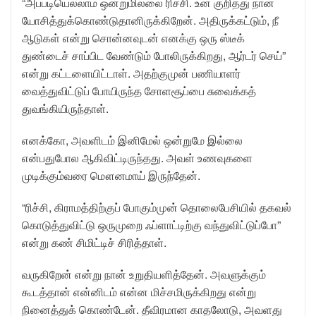
“அப்படியெல்லாம் ஒன்றுமில்லை ரிச்சி. உன் குறித்து நான்
யோசித்துக்கொண்டுதானிருக்கிறேன். அதிருக்கட்டும், நீ
ஆடுகள் என்று சொன்னவுடன் எனக்கு ஒரு ஸ்டீக்
துண்டைச் சாப்பிட வேண்டும் போலிருக்கிறது, ஆர்டர் செய்”
என்று கட்டளையிட்டாள். அதற்குமுன் பணியாளர்
வைத்துவிட்டுப் போயிருந்த சோளசூப்பை சுவைக்கத்
துவங்கியிருந்தாள்.
எனக்கோ, அவளிடம் இனிமேல் ஒன்றுமே இல்லை
என்பதுபோல ஆகிவிட்டிருந்தது. அவள் உணவுகளை
முடிக்கும்வரை மௌனமாய் இருந்தேன்.
“ரிச்சி, கிராமத்திற்குப் போகும்முன் தொலைபேசியில் தகவல்
கொடுத்துவிட்டு ஒருமுறை ஃப்ளாட்டிற்கு வந்துவிட்டுப்போ”
என்று கண் சிமிட்டிச் சிரித்தாள்.
வருகிறேன் என்று நான் உறுதியளித்தேன். அவளுக்கும்
கூடத்தான் என்னிடம் என்ன மிச்சமிருக்கிறது என்று
நினைத்துக் கொண்டேன். தீவிரமான காதலோடு, அவளது