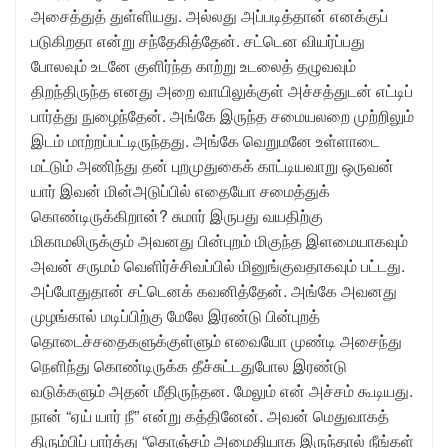
அசைத்துத் துள்ளியது. அல்லது அப்படித்தான் எனக்குப்
படுகிறதா என்று சந்தேகித்தேன். சட்டென வியர்ப்பது
போலவும் உடனே குளிர்ந்த காற்று உடலைத் தழுவவும்
திறந்திருந்த எனது அறை வாயிலுக்குள் அச்சத்துடன் எட்டிப்
பார்த்து நுழைந்தேன். அங்கே இருந்த சமையலறை முற்றிலும்
இடம் மாற்றப்பட்டிருந்தது. அங்கே வெறுமனே உள்ளாடை
மட்டும் அணிந்து தன் புறமுதுகைக் காட்டியவாறு ஒருவன்
யார் இவன் மின்அடுப்பில் எதையோ சமைத்துக்
கொண்டிருக்கிறான்? சுமார் இருபது வயதிற்கு
மிகாமலிருக்கும் அவனது பின்புறம் மிகுந்த இளமையாகவும்
அவன் சருமம் வெளிர்ச்சிவப்பில் மினுங்குவதாகவும் பட்டது.
அப்போதுதான் சட்டெனக் கவனித்தேன். அங்கே அவனது
முழங்கால் மடிப்பிற்கு மேலே இரண்டு பின்புறத்
தொடைச்சதைகளுக்குள்ளும் எவையோ முண்டி அசைந்து
நெளிந்து கொண்டிருக்க தீச்சுட்டதுபோல இரண்டு
வடுக்களும் அதன் மீதிருந்தன. மேலும் என் அச்சம் கூடியது.
நான் “ஏய் யார் நீ” என்று கத்தினேன். அவன் மெதுவாகத்
திரும்பிப் பார்த்து “கொஞ்சம் அமைதியாக இருந்தால் நீங்கள்