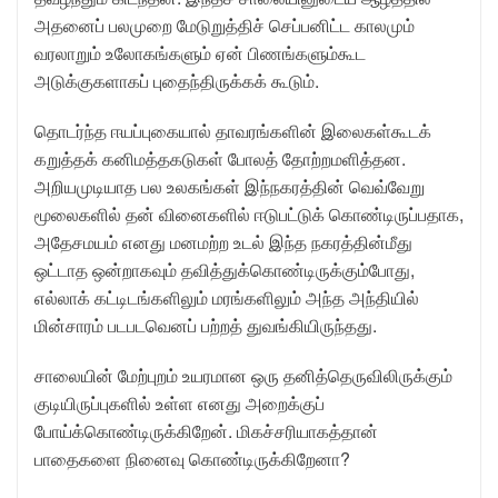
அதனைப் பலமுறை மேடுறுத்திச் செப்பனிட்ட காலமும்
வரலாறும் உலோகங்களும் ஏன் பிணங்களும்கூட
அடுக்குகளாகப் புதைந்திருக்கக் கூடும்.
தொடர்ந்த ஈயப்புகையால் தாவரங்களின் இலைகள்கூடக்
கறுத்தக் கனிமத்தகடுகள் போலத் தோற்றமளித்தன.
அறியமுடியாத பல உலகங்கள் இந்நகரத்தின் வெவ்வேறு
மூலைகளில் தன் வினைகளில் ஈடுபட்டுக் கொண்டிருப்பதாக,
அதேசமயம் எனது மனமற்ற உடல் இந்த நகரத்தின்மீது
ஒட்டாத ஒன்றாகவும் தவித்துக்கொண்டிருக்கும்போது,
எல்லாக் கட்டிடங்களிலும் மரங்களிலும் அந்த அந்தியில்
மின்சாரம் படபடவெனப் பற்றத் துவங்கியிருந்தது.
சாலையின் மேற்புறம் உயரமான ஒரு தனித்தெருவிலிருக்கும்
குடியிருப்புகளில் உள்ள எனது அறைக்குப்
போய்க்கொண்டிருக்கிறேன். மிகச்சரியாகத்தான்
பாதைகளை நினைவு கொண்டிருக்கிறேனா?