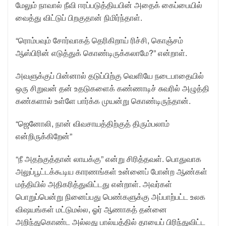
மேலும் நாவால் நீவி ஈரப்படுத்தியபின் அதைக் கைப்பையில்
வைத்து விட்டுப் பிறகுதான் நிமிர்ந்தாள்.
“ரொம்பவும் சோர்வாகத் தெரிகிறாய் ரிச்சி, கொஞ்சம்
ஆஸ்பிரின் எடுத்துக் கொண்டிருக்கலாமே?” என்றாள்.
அவளுக்குப் பின்னால் தடுப்பிற்கு வெளியே நடைபாதையில்
ஒரு சிறுவன் தன் உதடுகளைக் கண்ணாடிச் சுவரில் அழுத்தி
கண்களால் உள்ளே பார்க்க முயன்று கொண்டிருந்தான்.
“ஜெனோலி, நான் விவசாயத்திற்குத் திரும்பலாம்
என்றிருக்கிறேன்”
“நீ அதற்குத்தான் லாயக்கு” என்று சிரித்தவள். பொதுவாக
அலுப்பூட்டக்கூடிய காரணங்கள் உன்னைப் போன்ற ஆண்கள்
மத்தியில் அதிகரித்துவிட்டது என்றாள். அவர்கள்
பொறுப்பென்று நினைப்பது பெண்களுக்கு அப்பாற்பட்ட உலக
விஷயங்கள் மட்டுமல்ல, ஓர் ஆணாகத் தன்னை
அறிந்துகொண்ட அல்லது பால்யத்தில் தாயைப் பிரிந்துவிட்ட