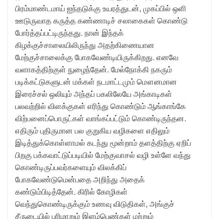
பிரம்மாண்டமாய் ஐந்தடுக்கு உயரத்துடன், முகப்பில் ஒளி
ஊடுருவாத கருத்த கண்ணாடிச் சலாகைகள் கொண்டு
போர்த்தப்பட்டிருந்தது. நான் இந்தக்
கிழக்குச்சாலையிலிருந்து அதற்கிணையான
மேற்குச்சாலைக்கு போகவேண்டியிருக்கிறது. எனவே
வளாகத்திற்குள் நுழைந்தேன். மேல்நோக்கி நகரும்
படிக்கட்டுகளுடன் மக்கள் நடமாட்டமும் மௌனமான
இரைச்சல் ஒலியும் அந்தப் பகலிலேயே அங்காடிகள்
பலவற்றில் விளக்குகள் எரிந்து கொண்டும் ஆங்காங்கே
விற்பனைப்பொருட்கள் வாங்கப்பட்டும் கொண்டிருந்தன.
எதிரும் புதிருமான பல குறுகிய வழிகளை எதிலும்
இடித்துக்கொள்ளாமல் கடந்து மூன்றாம் தளத்திற்கு ஏறிப்
பிறகு பக்கவாட்டுப்படியில் மேற்குவாசல் வழி உள்ளே வந்து
கொண்டிருப்பவர்களையும் விலக்கிப்
போகவேண்டுமென்பதை அறிந்து அதைக்
கண்டும்பிடித்தேன். கிரில் கோழிகள்
வெந்துகொண்டிருக்கும் உணவு விடுதிகள், அங்குச்
சீருடையில் பரிமாறும் இளம்பெண்கள் மற்றும்