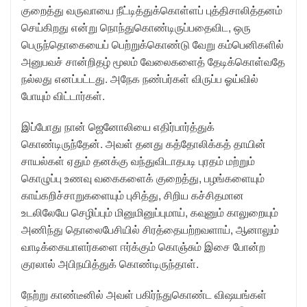
குறைத்து வருவாயை நீட்டித்துக்கொள்ளப் புத்திசாலித்தனம்
செய்கிறது என்று நொந்துகொண்டிருப்பதைவிட, ஒரு
பெருந்தொகையைப் பெற்றுக்கொண்டு வேறு கம்பெனிகளில்
அனுபவச் சான்றிதழ் மூலம் வேலைகளைத் தேடிக்கொள்வதே
நல்லது எனப்பட்டது. அநேக நண்பர்கள் விருப்ப ஓய்வில்
போயும் விட்டார்கள்.
இப்போது நான் ஜெனோலியை எதிர்பார்த்துக்
கொண்டிருந்தேன். அவள் தனது கத்தோலிக்கத் தாயின்
சாயல்கள் ஏதும் தனக்கு வந்துவிடாதபடி புரதம் மற்றும்
கொழுப்பு உணவு வகைகளைக் குறைத்து, பழங்களையும்
காய்கறிச்சாறுகளையும் புசித்து, சிறிய கச்சிதமான
உடலிலேயே செழிப்பும் மினுமினுப்புமாய், கவுனும் காலுறையும்
அணிந்து தொலைபேசியில் சிரத்தையற்றவளாய், ஆனாலும்
வாடிக்கையாளர்களை ஈர்க்கும் கொஞ்சும் இசை போன்ற
குரலால் அபிநயித்துக் கொண்டிருந்தாள்.
நேற்று காண்டீனில் அவள் பகிர்ந்துகொண்ட விஷயங்கள்