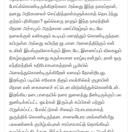
போய்க்கொண்டிருக்கிறார்களா அல்லது இந்த நகரம்தான்,
தனது அதிகாலைச் செய்தித்தாள்களுக்காகத் தொடர்ந்து
குற்றம் புரிகிறதா? ஒவ்வொரு நாளும் இந்த நகரத்தின்
மீதான அச்சமும் அதற்கான மனப்பிறழ்வும் கூடவே
தலைக்குள் வலிகளும் கூடியும் மறைந்தும் கொண்டிருந்தன.
உயிருள்ள அல்லது உயிரற்ற ஜடமான அனைத்திற்கும் என்
உடலின் இயங்குவிசைக்கும் இடையே, இணைப்பும் விலகலும்
நிகழ்வதுதான் எனது சுருக்கமான வாழ்வு என்றும், நான் ஒரு
எந்திரத்தின் உதிரிபாகமாகத்தான் பூமியில்
அலைந்துகொண்டிருக்கிறேன் எனவும் தோன்றியது.
இறங்கும் படியில் சரிவாக நீளும் எவர்சில்வர் குழாயின்
மீதான என் கைகளைச் சட்டென விடுவித்துக்கொண்டேன்.
இறங்கிய நடைபாதையில் தரை துளைத்து நீண்டிருக்கும் பல
துண்டிக்கப்பட்ட ஒயர்கள் இரும்புக் கம்பிகள் மற்றும்
அறுக்கப்பட்ட போல்ட்டுகள் சிலவும் அபாயகரமாகத்
துருத்திக் கொண்டிருந்தன. சாலையோர மரங்களின்மீது
பலவண்ணக் குமிழ்பல்புகள் சரம்சரமாய்த் தொங்கியும்
தவழ்ந்தும் கிடந்தன. இந்தச் சாலையினுடைய ஆழத்தில்