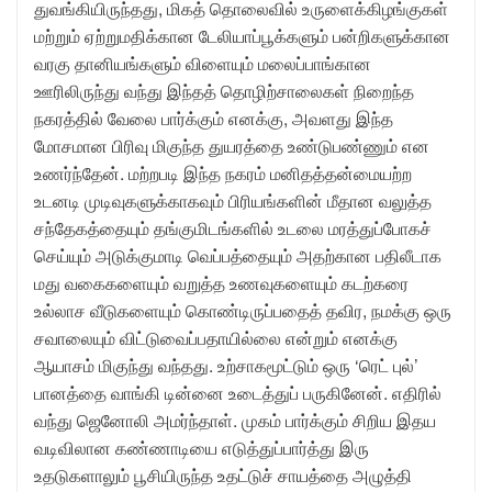
துவங்கியிருந்தது, மிகத் தொலைவில் உருளைக்கிழங்குகள்
மற்றும் ஏற்றுமதிக்கான டேலியாப்பூக்களும் பன்றிகளுக்கான
வரகு தானியங்களும் விளையும் மலைப்பாங்கான
ஊரிலிருந்து வந்து இந்தத் தொழிற்சாலைகள் நிறைந்த
நகரத்தில் வேலை பார்க்கும் எனக்கு, அவளது இந்த
மோசமான பிரிவு மிகுந்த துயரத்தை உண்டுபண்ணும் என
உணர்ந்தேன். மற்றபடி இந்த நகரம் மனிதத்தன்மையற்ற
உடனடி முடிவுகளுக்காகவும் பிரியங்களின் மீதான வலுத்த
சந்தேகத்தையும் தங்குமிடங்களில் உடலை மரத்துப்போகச்
செய்யும் அடுக்குமாடி வெப்பத்தையும் அதற்கான பதிலீடாக
மது வகைகளையும் வறுத்த உணவுகளையும் கடற்கரை
உல்லாச வீடுகளையும் கொண்டிருப்பதைத் தவிர, நமக்கு ஒரு
சவாலையும் விட்டுவைப்பதாயில்லை என்றும் எனக்கு
ஆயாசம் மிகுந்து வந்தது. உற்சாகமூட்டும் ஒரு ‘ரெட் புல்’
பானத்தை வாங்கி டின்னை உடைத்துப் பருகினேன். எதிரில்
வந்து ஜெனோலி அமர்ந்தாள். முகம் பார்க்கும் சிறிய இதய
வடிவிலான கண்ணாடியை எடுத்துப்பார்த்து இரு
உதடுகளாலும் பூசியிருந்த உதட்டுச் சாயத்தை அழுத்தி