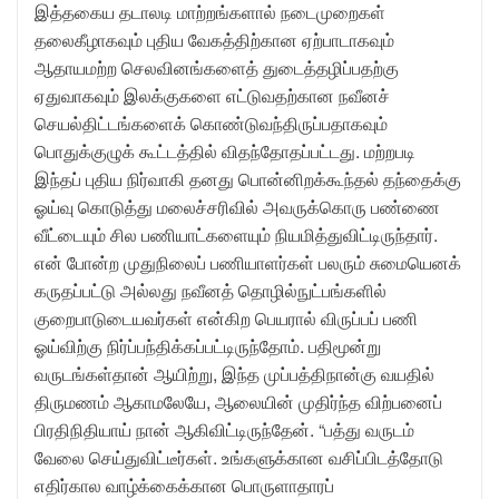
இத்தகைய தடாலடி மாற்றங்களால் நடைமுறைகள்
தலைகீழாகவும் புதிய வேகத்திற்கான ஏற்பாடாகவும்
ஆதாயமற்ற செலவினங்களைத் துடைத்தழிப்பதற்கு
ஏதுவாகவும் இலக்குகளை எட்டுவதற்கான நவீனச்
செயல்திட்டங்களைக் கொண்டுவந்திருப்பதாகவும்
பொதுக்குழுக் கூட்டத்தில் விதந்தோதப்பட்டது. மற்றபடி
இந்தப் புதிய நிர்வாகி தனது பொன்னிறக்கூந்தல் தந்தைக்கு
ஓய்வு கொடுத்து மலைச்சரிவில் அவருக்கொரு பண்ணை
வீட்டையும் சில பணியாட்களையும் நியமித்துவிட்டிருந்தார்.
என் போன்ற முதுநிலைப் பணியாளர்கள் பலரும் சுமையெனக்
கருதப்பட்டு அல்லது நவீனத் தொழில்நுட்பங்களில்
குறைபாடுடையவர்கள் என்கிற பெயரால் விருப்பப் பணி
ஓய்விற்கு நிர்ப்பந்திக்கப்பட்டிருந்தோம். பதிமூன்று
வருடங்கள்தான் ஆயிற்று, இந்த முப்பத்திநான்கு வயதில்
திருமணம் ஆகாமலேயே, ஆலையின் முதிர்ந்த விற்பனைப்
பிரதிநிதியாய் நான் ஆகிவிட்டிருந்தேன். “பத்து வருடம்
வேலை செய்துவிட்டீர்கள். உங்களுக்கான வசிப்பிடத்தோடு
எதிர்கால வாழ்க்கைக்கான பொருளாதாரப்