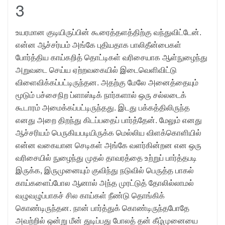
3
உயரமான குடியிருப்பின் கூரைத்தளத்திற்கு வந்துவிட்டேன்.
என்ன ஆச்சர்யம் அங்கே புதியதாக பாலிதீன்பைகள்
போர்த்திய காய்கறித் தொட்டிகள் வரிசையாக ஆள்நுழைந்து
அறுவடை செய்ய ஏற்றவகையில் இடைவெளிவிட்டு
விளைவிக்கப்பட்டிருந்தன. அதற்கு மேலே அனைத்தையும்
மூடும் பச்சைநிற ப்ளாஸ்டிக் நார்களால் ஒரு சல்லடைக்
கூடாரம் அமைக்கப்பட்டிருந்தது. இடது பக்கத்திலிருந்த
எனது அறை திறந்து கிடப்பதைப் பார்த்தேன். மேலும் எனது
ஆச்சரியம் பெருகியபடியிருக்க மெல்லிய விளக்கொளியில்
என்ன வகையான செடிகள் அங்கே வளர்கின்றன என ஒரு
வரிசையில் நுழைந்து முதல் தாவரத்தை உற்றுப் பார்த்தபடி
இருக்க, இருமுனையும் குவிந்து நடுவில் பெருத்த பாகல்
காய்களைப்போல ஆனால் அந்த முரட்டுத் தோலில்லாமல்
வழுவழுப்பாகச் சில காய்கள் நீண்டு தொங்கிக்
கொண்டிருந்தன. நான் பார்த்துக் கொண்டிருந்தபோதே
அவற்றில் ஒன்று மீன் துடிப்பது போலத் தன் கீழ்முனையை