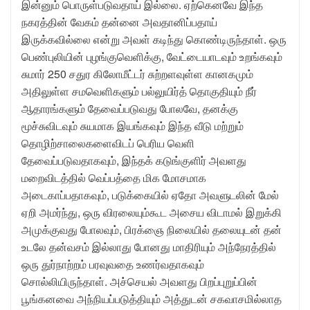
இன்னும் பொருள்படுவதாய் இல்லை. ஏற்கெனவே இந்த
நகரத்தின் வேகம் தன்னை அவதானிப்பதாய்
இருக்கவில்லை என்று அவள் கடிந்து கொண்டிருந்தாள். ஒரு
பெண்புலியின் புழங்குவெளிக்கு, வேட்டையாடவும் உறங்கவும்
சுமார் 250 சதுர கிலோமீட்டர் சுற்றளவுள்ள கானகமும்
அதிலுள்ள சமவெளிகளும் பல்லுயிர்த் தொகுதியும் நீர்
ஆதாரங்களும் தேவைப்படுவது போலவே, தனக்கு
மூச்சுவிடவும் சுயமாக இயங்கவும் இந்த வீடு மற்றும்
தொழிற்சாலைகளைவிடப் பெரிய வெளி
தேவைப்படுவதாகவும், இந்தக் கடுங்குளிர் அவளது
மறைவிடத்தில் வெப்பத்தை மிக மோசமாக
அடைகாப்பதாகவும், படுக்கையில் ஏதோ அவளுடலின் மேல்
ஏறி அமர்ந்து, ஒரு விரலையும்கூட அசைய விடாமல் இறுக்கி
அமுக்குவது போலவும், பிரக்ஞை நிலையில் தலையுடன் தன்
உடலே தன்வசம் இல்லாது போனது மாதிரியும் அந்நேரத்தில்
ஒரு துர்நாற்றம் பரவுவதை உணர்வதாகவும்
சொல்லியிருந்தாள். அச்செயல் அவளது பிறப்புறுப்பின்
பூங்கனவை அந்நியப்படுத்தியும் அத்துடன் சகவாசமில்லாத