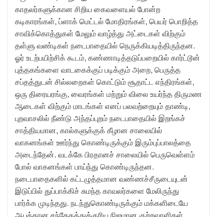
காதலர்களுக்கான சிறிய கைவளையல் போன்ற
கடிகாரங்கள், ப்ளாக் மெட்டல் மோதிரங்கள், பெயர் பொறித்த
சாவிக்கொத்துகள் மேலும் வாழ்த்து அட்டைகள் விற்கும்
தள்ளு வண்டிகள் நடைபாதையில் நெருக்கியடித்திருந்தன.
ஓர் உடற்பயிற்சிக் கூடம், கண்ணாடித்தடுப்பறையில் கார்ட்டூன்
புத்தகங்களை வாடகைக்குப் படிக்கும் அறை, பெருத்த
சப்தத்துடன் சில்லறைகள் கொட்டும் சூதாட்ட எந்திரங்கள்,
ஒரு திரையரங்கு, வைரங்கள் மற்றும் விலை உயர்ந்த திருமண
ஆடைகள் விற்கும் மாடங்கள் எனப் பலவற்றையும் தாண்டி,
புறவாசலில் நீண்டு அந்தப்புறம் நடைபாதையில் இறங்கச்
சாத்தியமான, கால்களுக்குக் கீழான சாலையில்
வாகனங்கள் ஊர்ந்து கொண்டிருக்கும் இரும்புப்பாலத்தை
அடைந்தேன். வடக்கே பிரதானச் சாலையில் பெருவெள்ளம்
போல் வாகனங்கள் பாய்ந்து கொண்டிருந்தன.
நடைபாதைகளில் கட்டழுத்தமான வண்ணச்சீருடையுடன்
இடுப்பில் துப்பாக்கிச் சுமந்த காவலர்களை மேலிருந்து
பார்க்க முடிந்தது. நடந்துகொண்டிருக்கும் மக்களிடையே
ஆபத்தான சந்தேகத்துக்குரிய நிஜமான குற்றவாளிகள்