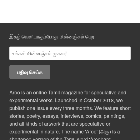
இதழ் வெளியாகும்போது மின்னஞ்சல் பெற
Aroo is an online Tamil magazine for speculative and
experimental works. Launched in October 2018, we
publish one issue every three months. We feature short
stories, poetry, essays, interviews, comics, paintings,
and all kinds of artwork that are speculative or
experimental in nature. The name 'Aroo' (அரூ) is a
shortened version of the Tamil word 'Aroobam'