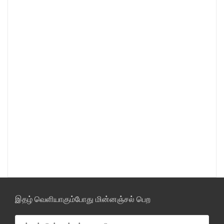
இதழ் வெளியாகும்போது மின்னஞ்சல் பெற