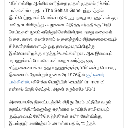
‘மீம்’ என்கிற ஆங்கில வார்த்தை முதன் முதலில் ரிச்சர்ட்
டாக்கின்ஸ் எழுதிய The Selfish Gene புத்தகத்தில்
இடம்பெற்றதாகச் சொல்லப்படுகிறது. நமது மரபணுக்கள் ஒரு
மனித உடலிலிருந்து கூறுகளை அடுத்த சந்ததிக்கு பிரதி
செய்வதன் மூலம் எடுத்துச்செல்கின்றன. நமது கதைகள்,
இசை, கலை, கலாச்சாரம் அனைத்துமே சிந்தனைகளையும்
சித்தாந்தங்களையும் ஒரு தலைமுறையிலிருந்து
இன்னொன்றுக்கு எடுத்துச்செல்கின்றன. ஆக இவையும்
மரபணுக்கள் போலவே என்பதை உணர்த்த, ஒரு
சிந்தனையைக் கடத்தும் துணுக்குக்கு ‘மீம்’ என்ற பெயரை,
இணையம் தோன்றும் முன்னரே 1976இல்
சூட்டினார்
டாக்கின்ஸ்
. (கிரேக்க மொழியில் ‘மைமீம்’ (mimeme)
என்றால் பிரதி செய்தல். அதன் சுருக்கமே ‘மீம்’.)
அலைபாயுதே திரைப்படத்தில் சிறிது நேரம் மட்டுமே வரும்
கதாப்பாத்திரங்களுக்கு எதற்காக அரவிந்த் சாமியையும்
குஷ்புவையும் தேர்ந்தெடுத்தீர்கள் என்ற கேள்விக்கு,
இயக்குநர் மணிரத்னம் சொன்ன பதில், “அந்தக்