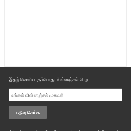
இதழ் வெளியாகும்போது மின்னஞ்சல் பெற