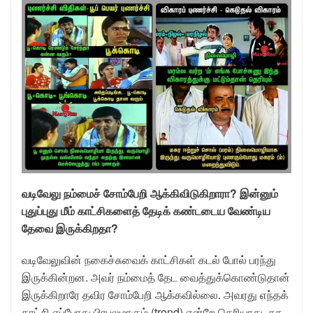
வடிவேலு நம்மைச் சோம்பேறி ஆக்கிவிடுகிறாரா? இன்னும்
புதுப்புது மீம் காட்சிகளைத் தேடிக் கண்டடைய வேண்டிய
தேவை இருக்கிறதா?
வடிவேலுவின் நகைச்சுவைக் காட்சிகள் கடல் போல் பரந்து
இருக்கின்றன. அவர் நம்மைத் தேட வைத்துக்கொண்டுதான்
இருக்கிறாரே தவிர சோம்பேறி ஆக்கவில்லை. அவரது எந்தக்
காட்சி எப்போது பிரபலமாகும் (trend) என்றே தெரியாது. சக