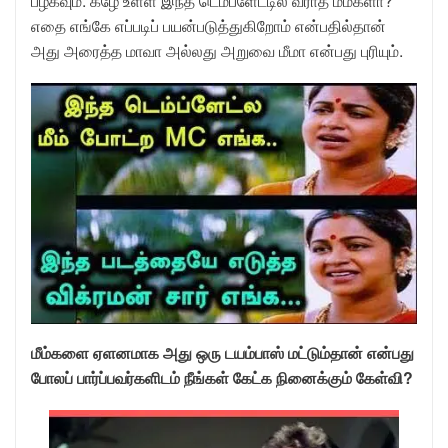
பழகவும். கீழே உள்ள இந்த டெம்ப்ளேட்டில் வராத மீம்களா?
எதை எங்கே எப்படிப் பயன்படுத்துகிறோம் என்பதில்தான்
அது அரைத்த மாவா அல்லது அறுவை மீமா என்பது புரியும்.
மீம்களை ஏளனமாக அது ஒரு டயம்பாஸ் மட்டும்தான் என்பது
போலப் பார்ப்பவர்களிடம் நீங்கள் கேட்க நினைக்கும் கேள்வி?