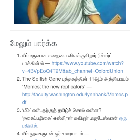
மேலும் பார்க்க
மீம் உருவான கதையை விளக்குகிறார் ரிச்சர்ட்
டாக்கின்ஸ் —
https://www.youtube.com/watch?
v=4BVpEoQ4T2M&ab_channel=OxfordUnion
The Selfish Gene புத்தகத்தின் 11ஆம் அத்தியாயம்
‘Memes: the new replicators’ —
http://faculty.washington.edu/lynnhank/Memes.p
df
‘மீம்’ என்பதற்குத் தமிழ்ச் சொல் என்ன?
‘நகைப்பழிகை’ என்கிறார் கவிஞர் மகுடேஸ்வரன்
ஒரு
பதிவில்
.
மீம் நூலகருடன் ஓர் உரையாடல் —