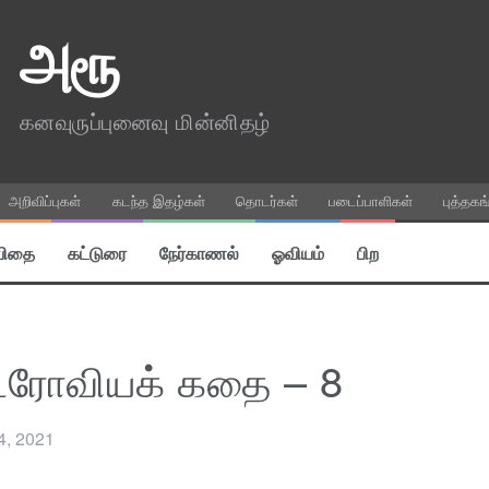
அரூ
கனவுருப்புனைவு மின்னிதழ்
அறிவிப்புகள்
கடந்த இதழ்கள்
தொடர்கள்
படைப்பாளிகள்
புத்தகங
விதை
கட்டுரை
நேர்காணல்
ஓவியம்
பிற
டரோவியக் கதை – 8
4, 2021