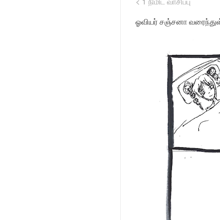
< 1
நிமிட வாசிப்பு
ஓவியர் சஞ்சனா வரைந்து