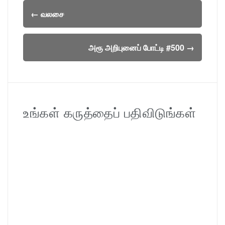
Post
←
வலசை
navigation
அரூ அறிபுனைப் போட்டி #500
→
உங்கள் கருத்தைப் பதிவிடுங்கள்