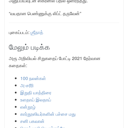
அனுப்பியவுடன் ஸ்க்ரீனில் பதில் ஒளிர்ந்தது.
“வயதான பெண்ணுக்கு லிப்ட் தருவேன்”
புகைப்படம்:
ஶ்ரீநாத்
மேலும் படிக்க
அரூ அறிவியல் சிறுகதைப் போட்டி 2021 தேர்வான
கதைகள்:
100 நலன்கள்
அ-சரீரி
இறுதி யாத்திரை
உளதாய் இலதாய்
என்றூழ்
கார்தூஸியர்களின் பச்சை மது
சனி பகவான்