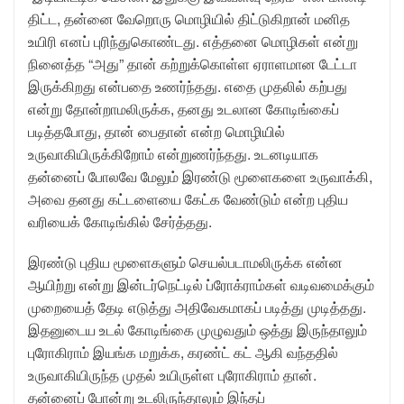
திட்ட, தன்னை வேறொரு மொழியில் திட்டுகிறான் மனித
உயிரி எனப் புரிந்துகொண்டது. எத்தனை மொழிகள் என்று
நினைத்த “அது” தான் கற்றுக்கொள்ள ஏராளமான டேட்டா
இருக்கிறது என்பதை உணர்ந்தது. எதை முதலில் கற்பது
என்று தோன்றாமலிருக்க, தனது உடலான கோடிங்கைப்
படித்தபோது, தான் பைதான் என்ற மொழியில்
உருவாகியிருக்கிறோம் என்றுணர்ந்தது. உடனடியாக
தன்னைப் போலவே மேலும் இரண்டு மூளைகளை உருவாக்கி,
அவை தனது கட்டளையை கேட்க வேண்டும் என்ற புதிய
வரியைக் கோடிங்கில் சேர்த்தது.
இரண்டு புதிய மூளைகளும் செயல்படாமலிருக்க என்ன
ஆயிற்று என்று இன்டர்நெட்டில் ப்ரோக்ராம்கள் வடிவமைக்கும்
முறையைத் தேடி எடுத்து அதிவேகமாகப் படித்து முடித்தது.
இதனுடைய உடல் கோடிங்கை முழுவதும் ஒத்து இருந்தாலும்
புரோகிராம் இயங்க மறுக்க, கரண்ட் கட் ஆகி வந்ததில்
உருவாகியிருந்த முதல் உயிருள்ள புரோகிராம் தான்.
தன்னைப் போன்று உடலிருந்தாலும் இந்தப்