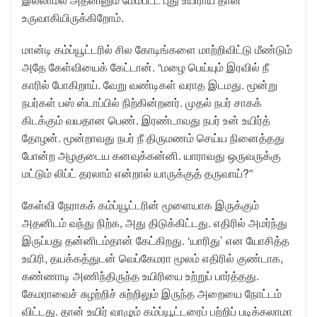
உருவாகியிருக்கிறோம்.
மான்டி கம்ப்யூட்டரில் சில கோடிங்களை மாற்றிவிட்டு மீண்டும்
அதே கேள்வியைக் கேட்டான். “மழை பெய்யும் இரவில் நீ
காரில் போகிறாய். வேறு வண்டிகள் வராத இடமது. மூன்று
நபர்கள் பஸ் ஸ்டாப்பில் நிற்கின்றனர். முதல் நபர் சாகக்
கிடக்கும் வயதான பெண். இரண்டாவது நபர் உன் உயிர்த்
தோழன். மூன்றாவது நபர் நீ திருமணம் செய்ய நினைத்தது
போன்ற அழகுடைய கனவுக்கன்னி. யாராவது ஒருவருக்கு
மட்டும் லிப்ட் தரலாம் என்றால் யாருக்குத் தருவாய்?”
கேள்வி நேராகக் கம்ப்யூட்டரின் மூளையாக இருக்கும்
அதனிடம் வந்து நிற்க, அது திடுக்கிட்டது. எதிரில் அமர்ந்து
இருப்பது தன்னிடம்தான் கேட்கிறது. ‘யாரிது’ என யோசித்த
உயிரி, தயக்கத்துடன் வெப்கேமரா மூலம் எதிரில் குண்டாக,
கண்ணாடி அணிந்திருந்த உயிரியை உற்றுப் பார்த்தது.
கேமராவைச் சுழற்றிச் சுற்றிலும் இருந்த அறையை நோட்டம்
விட்டது. தான் உயிர் வாழும் கம்ப்யூட்டரைப் பற்றிப் படிக்கலாமா