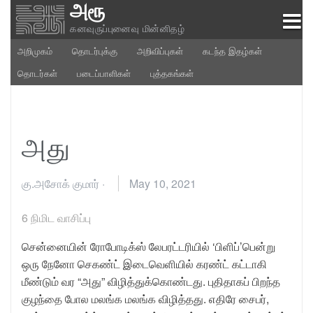
அரூ
Skip
to
கனவுருப்புனைவு மின்னிதழ்
content
அறிமுகம்
தொடர்புக்கு
அறிவிப்புகள்
கடந்த இதழ்கள்
தொடர்கள்
படைப்பாளிகள்
புத்தகங்கள்
அது
கு.அசோக் குமார்
·
May 10, 2021
6
நிமிட வாசிப்பு
சென்னையின் ரோபோடிக்ஸ் லேபரட்டரியில் ‘பிளிப்’பென்று
ஒரு நேனோ செகண்ட் இடைவெளியில் கரண்ட் கட்டாகி
மீண்டும் வர “அது” விழித்துக்கொண்டது. புதிதாகப் பிறந்த
குழந்தை போல மலங்க மலங்க விழித்தது. எதிரே சைபர்,