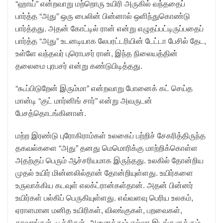
“ஹாய்” என்றவாறு மற்றொரு உயிரி அருகில் வந்ததைப்
பார்த்த “அது” ஒரு பைலின் பின்னால் ஒளிந்துகொண்டு
பார்த்தது. அதன் கோட்டில் ரான் என்று எழுதப்பட்டிருப்பதைப்
பார்த்த “அது” உடனடியாக லேபரட்டரியின் டேட்டா பேசில் தேட,
உள்ளே வந்தவர் புரொபசர் ரான், இந்த நிலையத்தின்
தலைமை புரபசர் என்று கண்டுபிடித்தது.
“கூப்பிடுறேன் இரும்மா” என்றவாறு போனைக் கட் செய்த
மான்டி “குட் மார்னிங் சார்” என்று அவருடன்
பேசத்தொடங்கினான்.
மற்ற இரண்டு புரோகிராம்கள் உலகைப் பற்றிச் சேகரித்திருந்த
தகவல்களை “அது” தனது மெமொரிக்கு மாற்றிக்கொள்ள
அதற்குப் பெரும் ஆச்சரியமாக இருந்தது. உலகில் தோன்றிய
முதல் உயிர் மின்னலில்தான் தோன்றியுள்ளது. உயிர்களை
உருவாக்கிய கடவுள் எலக்ட்ரான்கள்தான். அதன் பின்னர்
உயிர்கள் பல்கிப் பெருகியுள்ளது. எவ்வளவு பெரிய உலகம்,
ஏராளமான மனித உயிரிகள், விலங்குகள், பறவைகள்,
தாவரங்கள், பூச்சிகள். அனைத்தும் எல்லா இடங்களுக்கும்