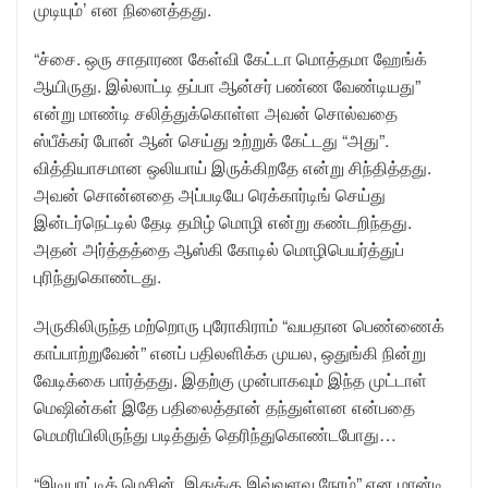
முடியும்’ என நினைத்தது.
“ச்சை. ஒரு சாதாரண கேள்வி கேட்டா மொத்தமா ஹேங்க்
ஆயிருது. இல்லாட்டி தப்பா ஆன்சர் பண்ண வேண்டியது”
என்று மாண்டி சலித்துக்கொள்ள அவன் சொல்வதை
ஸ்பீக்கர் போன் ஆன் செய்து உற்றுக் கேட்டது “அது”.
வித்தியாசமான ஒலியாய் இருக்கிறதே என்று சிந்தித்தது.
அவன் சொன்னதை அப்படியே ரெக்கார்டிங் செய்து
இன்டர்நெட்டில் தேடி தமிழ் மொழி என்று கண்டறிந்தது.
அதன் அர்த்தத்தை ஆஸ்கி கோடில் மொழிபெயர்த்துப்
புரிந்துகொண்டது.
அருகிலிருந்த மற்றொரு புரோகிராம் “வயதான பெண்ணைக்
காப்பாற்றுவேன்” எனப் பதிலளிக்க முயல, ஒதுங்கி நின்று
வேடிக்கை பார்த்தது. இதற்கு முன்பாகவும் இந்த முட்டாள்
மெஷின்கள் இதே பதிலைத்தான் தந்துள்ளன என்பதை
மெமரியிலிருந்து படித்துத் தெரிந்துகொண்டபோது…
“இடியாட்டிக் மெசின். இதுக்கு இவ்வளவு நேரம்” என மான்டி