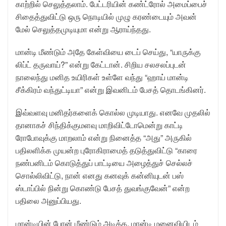
காற்றில் செலுத்தலாம். பேட்டரியின் கண்ட்ரோல் அமைப்பைச்
சிதைத்துவிட்டு ஒரு நொடியில் முழு கரண்டையும் அவன்
மேல் செலுத்தமுடியுமா என்று ஆராய்ந்தது.
மான்டி மீண்டும் அதே கேள்வியை டைப் செய்து, “யாருக்கு
லிப்ட் தருவாய்?” என்று கேட்டான். சிறிய சலசலப்புடன்
நாலைந்து மனித உயிரிகள் உள்ளே வந்து “ஹாய் மான்டி
சீக்கிரம் வந்துட்டியா” என்று இவனிடம் பேசத் தொடங்கினர்.
இவ்வளவு மனிதர்களைக் கொல்ல முடியாது. எனவே முதலில்
தானாகச் சிந்திக்குமளவு மாறிவிட்டோமென்று காட்டி
ரோபோவுக்கு மாறலாம் என்று நினைத்த “அது” அருகில்
பதிலளிக்க முயன்ற புரோகிராமைத் தடுத்துவிட்டு “காரை
நண்பனிடம் கொடுத்துப் பாட்டியை அழைத்துச் செல்லச்
சொல்லிவிட்டு, நான் எனது கனவுக் கன்னியுடன் பஸ்
ஸ்டாப்பில் நின்று கொண்டு பேசத் துவங்குவேன்” என்ற
பதிலை அனுப்பியது.
மான்டியின் போன் மீண்டும் அடிக்க, மான்டி மனைவியிடம்