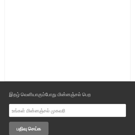
இதழ் வெளியாகும்போது மின்னஞ்சல் பெற