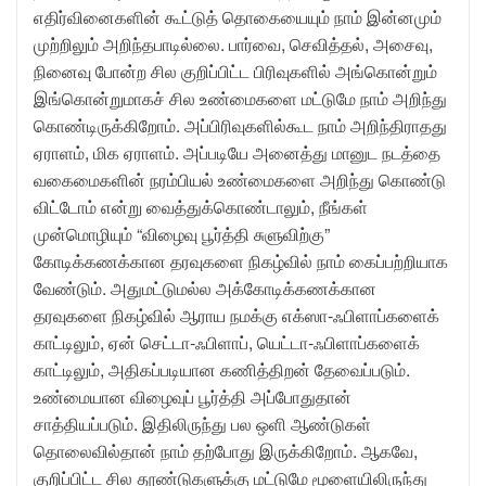
எதிர்வினைகளின் கூட்டுத் தொகையையும் நாம் இன்னமும்
முற்றிலும் அறிந்தபாடில்லை. பார்வை, செவித்தல், அசைவு,
நினைவு போன்ற சில குறிப்பிட்ட பிரிவுகளில் அங்கொன்றும்
இங்கொன்றுமாகச் சில உண்மைகளை மட்டுமே நாம் அறிந்து
கொண்டிருக்கிறோம். அப்பிரிவுகளில்கூட நாம் அறிந்திராதது
ஏராளம், மிக ஏராளம். அப்படியே அனைத்து மானுட நடத்தை
வகைமைகளின் நரம்பியல் உண்மைகளை அறிந்து கொண்டு
விட்டோம் என்று வைத்துக்கொண்டாலும், நீங்கள்
முன்மொழியும் “விழைவு பூர்த்தி சுளுவிற்கு”
கோடிக்கணக்கான தரவுகளை நிகழ்வில் நாம் கைப்பற்றியாக
வேண்டும். அதுமட்டுமல்ல அக்கோடிக்கணக்கான
தரவுகளை நிகழ்வில் ஆராய நமக்கு எக்ஸா-ஃபிளாப்களைக்
காட்டிலும், ஏன் செட்டா-ஃபிளாப், யெட்டா-ஃபிளாப்களைக்
காட்டிலும், அதிகப்படியான கணித்திறன் தேவைப்படும்.
உண்மையான விழைவுப் பூர்த்தி அப்போதுதான்
சாத்தியப்படும். இதிலிருந்து பல ஒளி ஆண்டுகள்
தொலைவில்தான் நாம் தற்போது இருக்கிறோம். ஆகவே,
குறிப்பிட்ட சில தூண்டுகளுக்கு மட்டுமே மூளையிலிருந்து