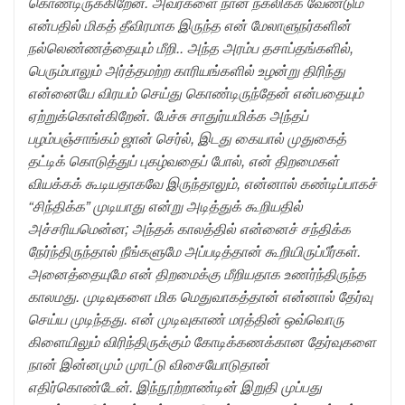
கொண்டிருக்கிறேன். அவர்களை நான் நகலிக்க வேண்டும்
என்பதில் மிகத் தீவிரமாக இருந்த என் மேலாளுநர்களின்
நல்லெண்ணத்தையும் மீறி.. அந்த அரம்ப தசாப்தங்களில்,
பெரும்பாலும் அர்த்தமற்ற காரியங்களில் உழன்று திரிந்து
என்னையே விரயம் செய்து கொண்டிருந்தேன் என்பதையும்
ஏற்றுக்கொள்கிறேன். பேச்சு சாதுர்யமிக்க அந்தப்
பழம்பஞ்சாங்கம் ஜான் செர்ல், இடது கையால் முதுகைத்
தட்டிக் கொடுத்துப் புகழ்வதைப் போல், என் திறமைகள்
வியக்கக் கூடியதாகவே இருந்தாலும், என்னால் கண்டிப்பாகச்
“சிந்திக்க” முடியாது என்று அடித்துக் கூறியதில்
அச்சரியமென்ன; அந்தக் காலத்தில் என்னைச் சந்திக்க
நேர்ந்திருந்தால் நீங்களுமே அப்படித்தான் கூறியிருப்பீர்கள்.
அனைத்தையுமே என் திறமைக்கு மீறியதாக உணர்ந்திருந்த
காலமது. முடிவுகளை மிக மெதுவாகத்தான் என்னால் தேர்வு
செய்ய முடிந்தது. என் முடிவுகாண் மரத்தின் ஒவ்வொரு
கிளையிலும் விரிந்திருக்கும் கோடிக்கணக்கான தேர்வுகளை
நான் இன்னமும் முரட்டு விசையோடுதான்
எதிர்கொண்டேன். இந்நூற்றாண்டின் இறுதி முப்பது