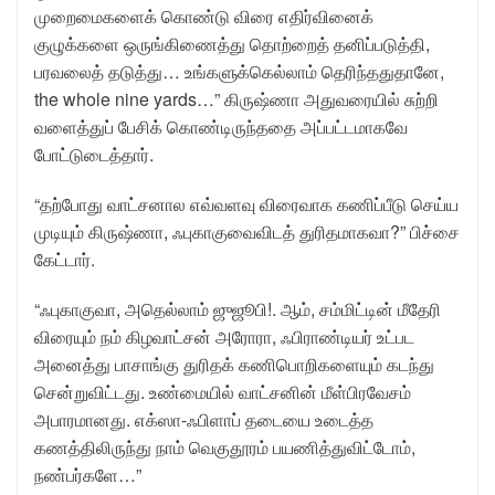
முறைமைகளைக் கொண்டு விரை எதிர்வினைக்
குழுக்களை ஒருங்கிணைத்து தொற்றைத் தனிப்படுத்தி,
பரவலைத் தடுத்து… உங்களுக்கெல்லாம் தெரிந்ததுதானே,
the whole nine yards…” கிருஷ்ணா அதுவரையில் சுற்றி
வளைத்துப் பேசிக் கொண்டிருந்ததை அப்பட்டமாகவே
போட்டுடைத்தார்.
“தற்போது வாட்சனால எவ்வளவு விரைவாக கணிப்பீடு செய்ய
முடியும் கிருஷ்ணா, ஃபுகாகுவைவிடத் துரிதமாகவா?” பிச்சை
கேட்டார்.
“ஃபுகாகுவா, அதெல்லாம் ஜுஜூபி!. ஆம், சம்மிட்டின் மீதேரி
விரையும் நம் கிழவாட்சன் அரோரா, ஃபிராண்டியர் உட்பட
அனைத்து பாசாங்கு துரிதக் கணிபொறிகளையும் கடந்து
சென்றுவிட்டது. உண்மையில் வாட்சனின் மீள்பிரவேசம்
அபாரமானது. எக்ஸா-ஃபிளாப் தடையை உடைத்த
கணத்திலிருந்து நாம் வெகுதூரம் பயணித்துவிட்டோம்,
நண்பர்களே…”