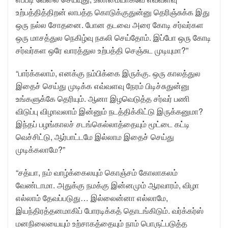
உற்பத்தித்திறன் லாபத்த கொடுக்குதுன்னு தெரிஞ்சுக்க இது
ஒரு நல்ல சோதனை. போன தடவை அரை கோடி சர்வர்கள
ஒரு மாசத்துல நெகிழ்வு நகலி செய்தோம். இப்போ ஒரு கோடி
சர்வர்கள ஒரே வாரத்துல உற்பத்தி செஞ்சுட முடியுமா?”
“பார்க்கலாம், எனக்கு நம்பிக்கை இருக்கு. ஒரு காலத்துல
இதைச் செய்து முடிக்க எவ்வளவு நேரம் பிடிச்சுதுன்னு
உங்களுக்கே தெரியும். ஆனா இழவெடுத்த சர்வர் பணி
விடுப்பு விழாவலாம் இன்னும் நடத்திக்கிட்டு இருக்கனுமா?
இந்தப் பழங்காலச் சடங்கெல்லாத்தையும் மூட்டை கட்டி
வெச்சிட்டு, ஆர்பாட்டமே இல்லாம இதைச் செய்து
முடிக்கலாமே?”
“சத்யா, நம் வாழ்க்கைலயும் கொஞ்சம் கோலாகலம்
வேண்டாமா. அதுக்கு நமக்கு இன்னமும் ஆரவாரம், விழா
எல்லாம் தேவப்படுது… இல்லைன்னா எல்லாமே,
இயந்திரத்தனமாகிப் போரடிக்கத் தொடங்கிடும். வர்க்கர்ஸ்
மனநிலையையும் உற்சாகத்தையும் நாம் பொருட்படுத்த