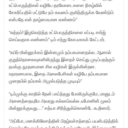
உட்பொருத்திகள் வழியே தரவோடைகளை நிகழ்வில்
சேகரிப்பதில் மட்டுமே நம் கவனம் குவிந்திருக்க வேண்டும்
என்பதே என் தாழ்மையான எண்ணம்”
“சுத்தம்! இழவெடுத்த உட்பொருத்திகளை எப்படி சார்ஜ்
செய்வதாக எண்ணம்” டிம் சற்று கோபமாகக் கேட்டார்.
“உயிர்-மின்னூக்கம் இன்னமும் நம்பகமானதல்ல. ஆனால்
குறுந்தொலைவுகளிலிருந்து இதைச் செய்து முடிப்பதற்கும்
நமக்கு நூதனமான சில வழிகள் இருக்கின்றன.
உதாரணமாக, இதை அலைபேசிகள் வழியே நம்பகமான
முறையில் நம்மால் அமுல்படுத்த முடியும்”
“டிம்முக்கு காதில் தேன் பாய்ந்தது போலிருக்குமே, மானுடம்
அனைத்தையுமே அவரது எல்லாம்வல்ல ஃபோனின் மூலம்
மின்னூக்குவது…” சத்யா சிரித்துக்கொண்டே கூறினார்.
“அப்போ, மனக்கிலேசத்தின் பிறழ்வச்சத்தைப் பயன்படுத்திக்
கொள்வதே நமக்கு எஞ்சியிருக்கும் ஒரே வழி, இல்லையா?”