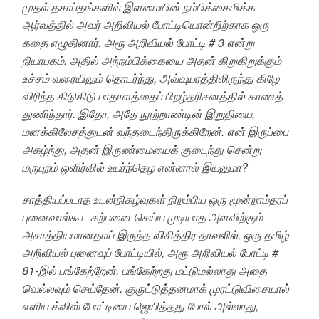
முதல் தசாப்தங்களில் இளமையின் நம்பிக்கைமிக்க
ஆர்வத்தில் அவர் அறிவியல் போட்டியொன்றிற்காக ஒரு
கதை எழுதினார். அரூ அறிவியல் போட்டி # 3 என்று
நியாபகம். அதில் அந்நம்பிக்கையை அதன் கிறுகிறுக்கும்
உச்சம் வரையிலும் தொடர்ந்து, அவ்வுயரத்திலிருந்து கிழே
விரிந்த கிடுகிடு பாதாளத்தைப் பிறழ்தரிசனத்தில் காணத்
துணிந்தார். இதோ, அதே நூற்றாண்டின் இறுதியை,
மனக்கிலேசத்துடன் வந்தடைந்திருக்கிறேன். என் இருப்பை
அகழ்ந்து, அதன் இருண்மையைக் குடைந்து சென்று
மருபுறம் ஒளிர்வில் உயர்ந்தெழ என்னால் இயலுமா?
சாத்தியப்படாத உடன்நிகழ்வுகள் நிறம்பிய ஒரு மூன்றாம்தரப்
புனைவால்கூட கற்பனை செய்ய முடியாத அளவிற்கும்
அசாத்தியமானதாய் இருந்த விசித்திர தாவலில், ஒரு தமிழ்
அறிவியல் புனைவுப் போட்டியில், அரூ அறிவியல் போட்டி #
81-இல் பங்கேற்றேன். பங்கேற்றது மட்டுமல்லாது அதை
வெல்லவும் செய்தேன். குருட்டுத்தனமாக் முரட்டுவிசையால்
எளிய க்விஸ் போட்டியை ஜெயித்தது போல் அல்லாது,