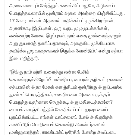
அலைகளையும் சேர்த்துக் கணக்கிட்டாலுமே, அழிவைப்
பொருத்தவரையில் மூன்றாம் அலை அவற்றை விஞ்சிவிட்டது.
17 கோடி மக்கள் அதனால் பாதிக்கப்பட்டிருக்கிறார்கள்,
அரைகோடி இழப்புகள். ஒரு வருட முழுமுடக்கங்கள்,
எண்ணற்ற வேலை இழப்புகள், நாம் எதை முன்வைத்தாலும்
அது துயரைத் தணிப்பதாகவும், அதைவிட முக்கியமாக
தவிர்க்க முடியாததாகவும்
இருக்க வேண்டும்.” என்று சத்யா
இடைமறித்தார்.
“இங்கு நாம் சுற்றி வளைத்து என்ன பேசிக்
கொண்டிருக்கிறோம்? பாக்டீரியா, வைரஸ் குறிகாட்டிகளைச்
சத்யாவின் அசுர மேகக் களஞ்சியம் ஒன்றிற்கு அனுப்பவல்ல
நுண் உட்பொருத்திகள், உணரிகளை அனைவருக்கும்
பொருத்துவதற்கான நெருக்கடி அனுமதியைத்தானே?
மையக் களஞ்சியத்தில் சேகரிக்கப்பட்ட தரவுகளைப்
புதுப்பிக்கப்பட்ட எங்கள் வாட்சனைப் போல் அதிதுரிதக்
கணிப்பீடுப் பொறியைக் கொண்டு கிளஸ்டர்களின்
முன்னுரைத்தல், காண்டாக்ட் டிரேசிங் போன்ற அடிப்படை