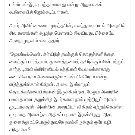
டங்ஸ்டன்-இருடியத்தாலானது என்று அலுவலகக்
கூடுகையில் ஜோக்கடிப்பார்கள்.
அவர் அளிக்கையை முடித்தபின், கலந்துரையாடல் அறையில்
சில கணங்கள் ஆழந்த மௌனம் நிலவியது. பிச்சையே
அதை முதலில் உடைத்தார்:
“ஜெண்டில்மென், அர்விந்த் நமக்குத் தொகுத்தளித்தை
வைத்துப் பார்த்தால், துளைத்தலைத் தவிர்க்கும் மின் மற்றும்
காந்த டிரான்ஸ்கிரேனியல் உத்திகள் வேலைக்காகாது
என்பதில் நாம் அனைவருமே உடன்படுகிறோம் என்று
எடுத்துக்கொள்கிறேன். அவை இன்னமும்
தொடக்கநிலையில்தான் இருக்கின்றன. மேலும் அவற்றின்
பலவிதமான குறுக்கீடு இடர்களை நாம் முற்றிலும் அளவிட
முடியாததால், அவற்றின் மறையிடர் விகிதம் ஏற்றுக்கொள்ள
முடியாத அளவிற்கு அதிகப்படியாக இருக்கிறது. ஆக,
துளைத்து உட்பொருத்துவதே நமக்கிருக்கும் ஒரே வழி,
சரிதானே?”