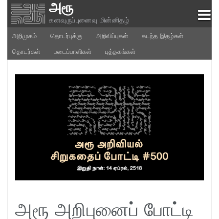
அரூ
Skip
to
கனவுருப்புனைவு மின்னிதழ்
content
அறிமுகம்
தொடர்புக்கு
அறிவிப்புகள்
கடந்த இதழ்கள்
தொடர்கள்
படைப்பாளிகள்
புத்தகங்கள்
அரூ அறிபுனைப் போட்டி