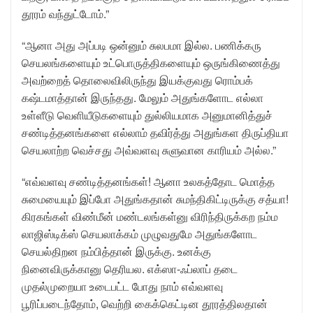
தூரம் வந்துட்டோம்.”
“ஆனா அது அப்படி ஒன்னும் சுலபமா இல்ல. பணிக்கரு
செயலங்களையும் உட்பொருத்திகளையும் ஒருங்கிணைத்து
அவற்றைத் தொலைவிலிருந்து இயக்குவது ரொம்பக்
கஷ்டமாத்தான் இருந்தது. மேலும் அதுங்களோட எல்லா
உள்ளீடு வெளியீடுகளையும் துல்லியமாக அனுமானித்துச்
சண்டித்தனங்களை எல்லாம் தவிர்த்து அதுங்கள திருப்தியா
செயலாற்ற வெச்சது அவ்வளவு சுளுவான காரியம் அல்ல.”
“எவ்வளவு சண்டித்தனங்கள்! ஆனா உலகத்தோட மொத்த
சுமையையும் இப்போ அதுங்கதான் சுமந்திகிட்டிருக்கு சத்யா!
கிரகங்கள் விண்மீன் மண்டலங்கள்னு விரிந்திருக்கற நம்ம
லாஜிஸ்டிக்ஸ் செயலாக்கம் முழுவதுமே அதுங்களோட
செயல்திறன நம்பித்தான் இருக்கு. உனக்கு
நினைவிருக்கானு தெரியல. எக்ஸா-ஃப்லாப் தடை
முதல்முறையா உடைபட்ட போது நாம் எவ்வளவு
பூரிப்படைந்தோம், வெற்றி கைக்கெட்டின தூரத்திலதான்