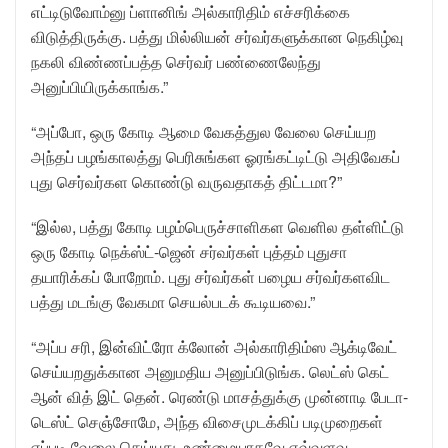
எட்டிடுவோம்னு ப்ளானிங் அல்காரிதிம் எச்சரிக்கை
விடுத்திருக்கு. பத்து மில்லியன் சர்வர்களுக்கான நெகிழ்வு
நகலி விண்ணப்பத்த செர்வர் பண்ணைலேந்து
அனுப்பியிருக்காங்க.”
“அப்போ, ஒரு கோடி ஆமை வேகத்துல வேலை செய்யற
அந்தப் பழங்காலத்து பெரிசுங்கள ஓரங்கட்டிட்டு அதிவேகப்
புது செர்வர்கள கொண்டு வருவதாகத் திட்டமா?”
“இல்ல, பத்து கோடி பழம்பெருச்சாளிகள வெளில தள்ளிட்டு
ஒரு கோடி நெக்ஸ்ட்-ஜென் சர்வர்கள் புத்தம் புதுசா
தயாரிக்கப் போறோம். புது சர்வர்கள் பழைய சர்வர்களவிட
பத்து மடங்கு வேகமா செயல்படக் கூடியவை.”
“அப்ப சரி, இன்விட்ரோ க்லோன் அல்காரிதிம்ஸ ஆக்டிவேட்
செய்யறதுக்கான அனுமதிய அனுப்பிடுங்க. லெட்ஸ் கெட்
ஆன் வித் இட் தென். ரெண்டு மாசத்துக்கு முன்னாடி பேடா-
டெஸ்ட் செஞ்சோமே, அந்த விசைமுடக்கிப் படிமுறைகள்
எப்படி வேலை செய்யுது, உண்மையாகவே எவ்வளவு