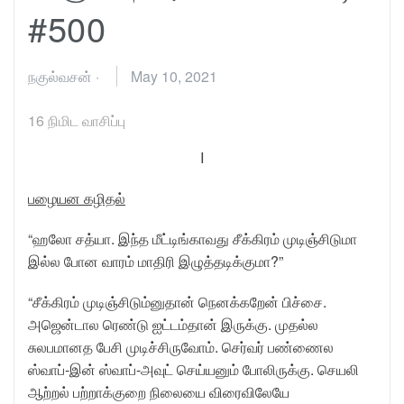
#500
நகுல்வசன்
·
May 10, 2021
16
நிமிட வாசிப்பு
I
பழையன கழிதல்
“ஹலோ சத்யா. இந்த மீட்டிங்காவது சீக்கிரம் முடிஞ்சிடுமா
இல்ல போன வாரம் மாதிரி இழுத்தடிக்குமா?”
“சீக்கிரம் முடிஞ்சிடும்னுதான் நெனக்கறேன் பிச்சை.
அஜென்டால ரெண்டு ஐட்டம்தான் இருக்கு. முதல்ல
சுலபமானத பேசி முடிச்சிருவோம். செர்வர் பண்ணைல
ஸ்வாப்-இன் ஸ்வாப்-அவுட் செய்யனும் போலிருக்கு. செயலி
ஆற்றல் பற்றாக்குறை நிலையை விரைவிலேயே