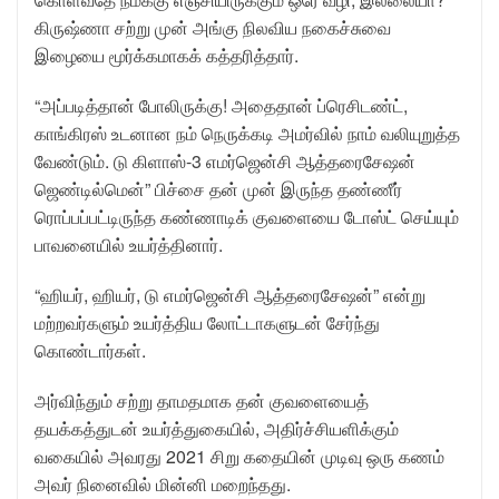
கிருஷ்ணா சற்று முன் அங்கு நிலவிய நகைச்சுவை
இழையை மூர்க்கமாகக் கத்தரித்தார்.
“அப்படித்தான் போலிருக்கு! அதைதான் ப்ரெசிடண்ட்,
காங்கிரஸ் உடனான நம் நெருக்கடி அமர்வில் நாம் வலியுறுத்த
வேண்டும். டு கிளாஸ்-3 எமர்ஜென்சி ஆத்தரைசேஷன்
ஜெண்டில்மென்” பிச்சை தன் முன் இருந்த தண்ணீர்
ரொப்பப்பட்டிருந்த கண்ணாடிக் குவளையை டோஸ்ட் செய்யும்
பாவனையில் உயர்த்தினார்.
“ஹியர், ஹியர், டு எமர்ஜென்சி ஆத்தரைசேஷன்” என்று
மற்றவர்களும் உயர்த்திய லோட்டாகளுடன் சேர்ந்து
கொண்டார்கள்.
அர்விந்தும் சற்று தாமதமாக தன் குவளையைத்
தயக்கத்துடன் உயர்த்துகையில், அதிர்ச்சியளிக்கும்
வகையில் அவரது 2021 சிறு கதையின் முடிவு ஒரு கணம்
அவர் நினைவில் மின்னி மறைந்தது.