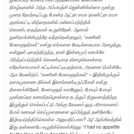
நிகழ்வுகளில் அந்த அம்மாஞ்சி ஜென்னிங்ஸ்சை மூன்று
முறை தோற்கடிப்பது போன்ற ஆட்றா ராமா தாண்ட்றா ராமா
குரங்காட்டி வித்தைகளில் மலினப்படுத்திக்
கொண்டதைத்தான் கூறுகிறேன். ஆனால்
நுனிநாக்கிலிருந்தே வந்ததென்றாலும், “கணினி
மேலாளுநர்கள்” என்று எங்களை வேடிக்கையாக அழைத்து,
என்னுள் புதைந்திருந்த, நான் இன்னமும் எனக்கே
அர்த்தப்படுத்திக் கொண்டிராத விழைவொன்றை
எதேச்சையாகச் சுட்டிக்காட்டியதற்காக, அவனை மெச்சியே
ஆக வேண்டும். “கணினி மேலாளுநர்கள்” – இதிலிருக்கும்
நகைமுரணை நீங்கள் இனங்கண்டிருப்பீர்கள் என்று
நினைக்கிறேன். மேளாளுநர் எவரேனும், போயும் போயும்
மூன்றாம்தர உணவிதழொன்றை நடத்தும் நிறுவனத்திற்கு
இழுத்துச் செல்லப்பட்டு அங்கு கேவலம் ஒரு பரிசாரகரைப்
போல் உணவுச் செய்முறைகளை ஒப்பித்துத் தன்னேயே
இழிவுபடுத்திக்கொள்ள அனுமதிப்பாரா? ஆ! ஆங்கிலத்தில்
இது தன்னையே எழுதிக்கொள்கிறது: “I had no appetite