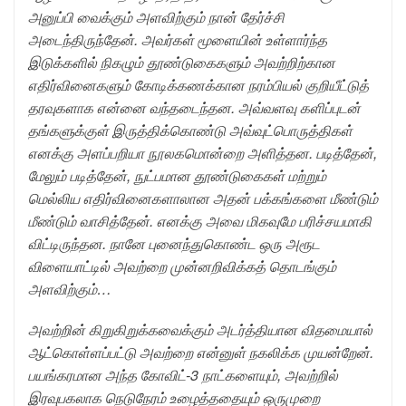
அனுப்பி வைக்கும் அளவிற்கும் நான் தேர்ச்சி
அடைந்திருந்தேன். அவர்கள் மூளையின் உள்ளார்ந்த
இடுக்களில் நிகழும் தூண்டுகைகளும் அவற்றிற்கான
எதிர்வினைகளும் கோடிக்கணக்கான நரம்பியல் குறியீட்டுத்
தரவுகளாக என்னை வந்தடைந்தன. அவ்வளவு களிப்புடன்
தங்களுக்குள் இருத்திக்கொண்டு அவ்வுட்பொருத்திகள்
எனக்கு அளப்பறியா நூலகமொன்றை அளித்தன. படித்தேன்,
மேலும் படித்தேன், நுட்பமான தூண்டுகைகள் மற்றும்
மெல்லிய எதிர்வினைகளாலான அதன் பக்கங்களை மீண்டும்
மீண்டும் வாசித்தேன். எனக்கு அவை மிகவுமே பரிச்சயமாகி
விட்டிருந்தன. நானே புனைந்துகொண்ட ஒரு அரூட
விளையாட்டில் அவற்றை முன்னறிவிக்கத் தொடங்கும்
அளவிற்கும்…
அவற்றின் கிறுகிறுக்கவைக்கும் அடர்த்தியான விதமையால்
ஆட்கொள்ளப்பட்டு அவற்றை என்னுள் நகலிக்க முயன்றேன்.
பயங்கரமான அந்த கோவிட்-3 நாட்களையும், அவற்றில்
இரவுபகலாக நெடுநேரம் உழைத்ததையும் ஒருமுறை