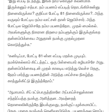
“இது எப்படி நடந்தது, இங்க நாம கொஞ்ச கவனமாக
இருக்கனும் சத்யா. நம் பயணம் எப்படித் தொடங்கிச்சுன்னு
நினைவிருக்கா? குறிப்பா போட்டி 81 நினைவிருக்கா?. அந்த
வருஷம் போட்டிய நம்ம வாட்சன் தான் ஜெயிச்சார். அந்த
போட்டில ஜெயிச்சதே நம்ம பயணத்தோட முதல் மைல்கல்.
அவங்களுக்கு நிகரான திறமை நம்பளுக்கும் இருக்குங்கற
தன்னம்பிக்கைய அதுதான் நமக்கு முதல்முதலா
கொடுத்துச்சு.”
“கண்டிப்பா, போட்டி 81-ன்ன எப்படி மறக்க முடியும்.
நமக்கெல்லாம் கிட்டத்தட்ட ஒரு பிள்ளையார் சுழியாச்சே அது.
தன்னம்பிக்கையுடன் முதல் காலடிய எடுத்து வெச்ச பிறகு,
நேரம் பார்த்து பயணத்தின் அடுத்த பாய்ச்சல நிகழ்த்த
காத்துக்கிட்டு இருந்த்தோம்.”
“ஆமாமாம். சிப் உட்பொருத்திகளே அப்பாய்ச்சலுக்கான
சந்தர்ப்பத்த நமக்கு அளித்தன. அவற்றைத்
தொலைவிலிருந்தே இயக்குவது, நமக்குப் பழக்கமாயிட்ட
பிறகு, பாதை நமக்குத் தெளிவாயிடுச்சு.. பயணத்துல ரொம்ப