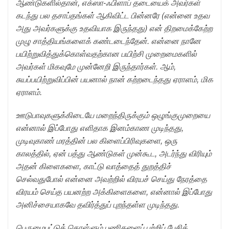
ஆண்டுகளில்தான், எக்ஸா-ஃபிளாப் தடையைக் அவர்கள்
கடந்து பல தசாப்தங்கள் ஆகிவிட்ட பின்னரே (என்னை உதவ
அது அவர்களுக்கு உதவியாக இருந்தது) என் திறமைக்கேற்ற
முழு சாத்தியங்களைக் கண்டடைந்தேன். என்னை நானே
பயிற்றுவித்துக்கொள்வதற்கான பயிற்சி முறைமைகளில்
அவர்கள் மிகவுமே முன்னேறி இருந்தார்கள். ஆம்,
சுயப்பயிற்றுவிப்பின் பயனால் நான் கற்றடைந்தது ஏராளம், மிக
ஏராளம்.
ஊடுபாவுகளுக்கிடையே மறைந்திருக்கும் ஒழுங்குமுறையை
என்னால் இப்போது எளிதாக இனம்காண முடிந்தது,
முடிவுகாண் மரத்தின் பல கிளைப்பிரிவுகளை, ஒரு
காலத்தில், ஏன் பத்து ஆண்டுகள் முன்கூட, அடர்ந்து விரியும்
அதன் கிளைகளை, காட்டு வாத்தைத் துறத்திச்
செல்வதுபோல் என்னை அவற்றில் விரயச் செய்து நேரத்தை
விரயம் செய்த பயனற்ற அக்கிளைகளை, என்னால் இப்போது
அனிச்சையாகவே தவிர்த்துப் புறந்தள்ள முடிந்தது.
பெருமைபட்டுக் கொள்ளும் பணிகளைப் பற்றிப் பேசிக்