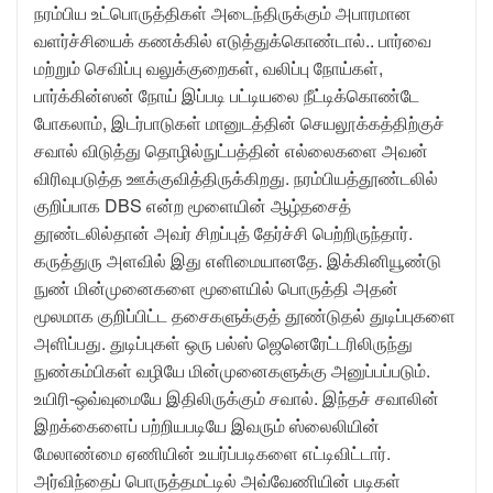
நரம்பிய உட்பொருத்திகள் அடைந்திருக்கும் அபாரமான
வளர்ச்சியைக் கணக்கில் எடுத்துக்கொண்டால்.. பார்வை
மற்றும் செவிப்பு வலுக்குறைகள், வலிப்பு நோய்கள்,
பார்க்கின்ஸன் நோய் இப்படி பட்டியலை நீட்டிக்கொண்டே
போகலாம், இடர்பாடுகள் மானுடத்தின் செயலூக்கத்திற்குச்
சவால் விடுத்து தொழில்நுட்பத்தின் எல்லைகளை அவன்
விரிவுபடுத்த ஊக்குவித்திருக்கிறது. நரம்பியத்தூண்டலில்
குறிப்பாக DBS என்ற மூளையின் ஆழ்தசைத்
தூண்டலில்தான் அவர் சிறப்புத் தேர்ச்சி பெற்றிருந்தார்.
கருத்துரு அளவில் இது எளிமையானதே. இக்கினியூண்டு
நுண் மின்முனைகளை மூளையில் பொருத்தி அதன்
மூலமாக குறிப்பிட்ட தசைகளுக்குத் தூண்டுதல் துடிப்புகளை
அளிப்பது. துடிப்புகள் ஒரு பல்ஸ் ஜெனெரேட்டரிலிருந்து
நுண்கம்பிகள் வழியே மின்முனைகளுக்கு அனுப்பப்படும்.
உயிரி-ஒவ்வுமையே இதிலிருக்கும் சவால். இந்தச் சவாலின்
இறக்கைளைப் பற்றியபடியே இவரும் ஸ்லைலியின்
மேலாண்மை ஏணியின் உயர்ப்படிகளை எட்டிவிட்டார்.
அர்விந்தைப் பொருத்தமட்டில் அவ்வேணியின் படிகள்