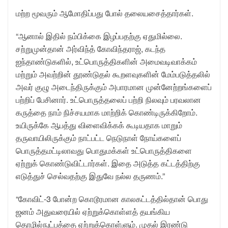
மற்ற மூவரும் ஆமோதிப்பது போல் தலையசைத்தார்கள்.
“ஆனால் இதில் நம்பிக்கை இழப்பதற்கு ஏதுமில்லை.
சற்றுமுன்தான் அர்விந்த் கோவிந்தராஜ், கடந்த
ஐந்தாண்டுகளில், உட்பொருத்திகளின் அமைவடிவாக்கம்
மற்றும் அவற்றின் தூண்டுதல் கூறளவுகளின் மேம்படுத்தலில்
அவர் குழு அடைந்திருக்கும் அபாரமான முன்னேற்றங்களைப்
பற்றிப் பேசினார். உட்பொருத்தலைப் பற்றி நிலவும் பரவலான
கருத்தை நாம் நிச்சயமாக மாற்றிக் கொண்டிருக்கிறோம்.
உயிருக்கே ஆபத்து விளைவிக்கக் கூடியதாக மாறும்
தருவாயிலிருக்கும் நாட்பட்ட நெடுநாள் நோய்களைப்
பொருத்தமட்டிலாவது பொதுமக்கள் உட்பொருத்திகளை
ஏற்றுக் கொண்டுவிட்டார்கள். இதை அடுத்த கட்டத்திற்கு
எடுத்துச் செல்வதற்கு இதுவே நல்ல தருணம்.”
“கோவிட்-3 போன்ற கொடூரமான காலகட்டத்தில்தான் பொது
ஜனம் அதுவரையில் ஏற்றுக்கொள்ளத் தயங்கிய
தொழில்நுட்பத்தை ஏற்றுக்கொள்ளும். முதல் இரண்டு