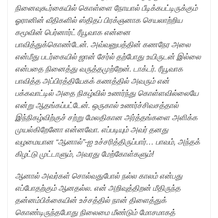
நினைவுகூர்கையில் கொள்ளை நோயால் பீடிக்கபட்டிருக்கும்
ஓரானின் வீதிகளில் ஸ்திதப் பிரக்ஞனாக செயலாற்றிய
கமூவின் பெர்னார்ட் ரீயூவாக என்னை
பாவித்துக்கொண்டேன். அவ்வனுபத்தின் கணநேர அலை
என்மீது படர்கையில் ஜான் சேர்ல் தற்போது உயிருடன் இல்லை
என்பதை நினைத்து வருத்தமுற்றேன். டாக்டர். ரீயூவாக
பாவித்த அப்பிரத்தியேகக் கணத்தில் அவரும் என்
பக்கவாட்டில் அதை நிகழ்வில் உணர்ந்து கொள்ளவில்லையே
என்று ஆதங்கப்பட்டேன். ஒருகால் உணர்ச்சிவசத்தால்
இந்நிகழ்விற்குச் சற்று மேலதிகான அர்த்தங்களை அளிக்க
முயல்கிறேனோ என்னவோ. எப்படியும் அவர் தனது
வழமையான “ஆனால்”-ஐ உச்சரித்திருப்பார்… பாவம், அந்தக்
கிழட்டு முட்டாளும், அவரது மேற்கோள்களும்!
ஆனால் அவர்கள் சொல்வதுபோல் நல்ல காலம் என்பது
எப்போதற்கும் ஆனதல்ல. என் அறிவுத்திறன் மீதிருந்த
தன்னம்பிக்கையின் உச்சத்தில் நான் திளைத்துக்
கொண்டிருந்தபோது நிலைமை மீண்டும் மோசமாகத்