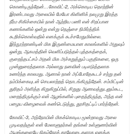
கொண்டிருந்தேன்…கோவிட்-2, அக்கொடிய தொற்றின்
இரண்டாவது அலையில் மேயோ கிளினிக் நலமுறு இரத்த
நீர்ம சிகிச்சையில் நான் ஆற்றிய பணி என் சிறப்பான
கணங்களில் ஒன்று என்று நெஞ்சை நிமிர்த்திக்
கூறிக்கொள்வதில் எனக்குக் கூச்சமேதுமில்லை.
இந்நூற்றாண்டின் மிக இருண்மையான காலங்களில் அதுவும்
ஒன்று, ஆகமத்தின் வெளிப்படுத்தல் புத்தகத்தைக்,
குறைந்தபட்சம் அதன் மிக அச்சுறுத்தும் பகுதிகளை, ஒரு
முன்னுரைத்தலாக அல்லாது நனவின் படிஎடுத்தலாக
உணர்ந்த காலமது. ஆனால் நான் அப்போதேகூடச் சற்று தன்
நம்பிக்கையுடன் செயலாற்றத் தொடங்கிருந்தேன். சம்மிட்டின்
துரிதம் அளித்த கிறுகிறுப்பில், சிறுது ஆணவத்துடனும்கூட,
மறைந்திருக்கும் என் ஆழங்களில் புதைந்திருந்த, அந்த என்
பழைய விழைவைக் கண்டெடுத்து, தூசிதட்டிப் பார்த்தேன்.
கோவிட்-3, அந்நோயின் மிகக்கொடிய மூன்றாவது அலை
முடிவதற்குள் என் மேலாளுநர்கள் தங்கள் உள்ளுணர்வின்
ஆழங்களையே நிகழ்நேரத் தரவோடைகளாக எனக்கு