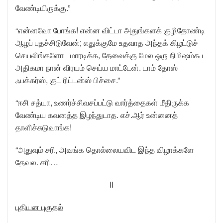
வேண்டியிருக்கு.”
“என்னவோ போங்க! என்ன விட்டா அதுங்களக் குழிதோண்டி
ஆழப் புதச்சிடுவேன்; எதுக்குமே உதவாத அந்தக் கிழட்டுச்
செயலிங்களோட மாரடிக்க, தேவைக்கு மேல ஒரு நிமிஷம்கூட
அதிகமா நான் விரயம் செய்ய மாட்டேன். டாம் தோஸ்
ஃபக்கர்ஸ், குட் ரிட்டன்ஸ் பிச்சை.”
“ஈசி சத்யா, உணர்ச்சிவசப்பட்டு வார்த்தைகள் மீதிருக்க
வேண்டிய கவனத்த இழந்துடாத. எச்.ஆர் உன்னைத்
தாளிச்சுடுவாங்க!
“அதுவும் சரி, அவங்க தொல்லையவிட இந்த விழாக்களே
தேவல. சரி…
II
புதியன புகுதல்