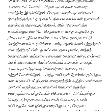
for the likes of Bon Appétit.”. இன்னமும் எஜமானரின்
பாவனைகள் கொண்ட அடிமைதான் நான் என்பதை
உணர்ந்தே இருக்கிறேன். பெருமைகளும் அவலங்களும்
நிறைந்திருக்கும் ஒரு கதம்ப நினைவாகவே என் இளமைக்
காலத்தை நினைவுகூர்கிறேன். ஆம், நிறைவளித்த
கணங்களும் உண்டு… பெருமைகள் என்று கூறும்போது
நிச்சயமாக ஜியோபர்டியில் ஈட்டிய அந்த மூன்று பகட்டு
வெற்றிகளைக் கூறவில்லை…எம்டி ஆண்டர்ஸன் புற்றுநோய்
மையத்திற்குப் பின், ஓ எவ்வளவு தலைகுனிவு அந்தத்
தோல்வியால், எவ்வளவு செலவான தோல்வி என்று என்னை
மிகக் கடுமையாக விமர்சிப்பவர்கள் கூறலாம்…எப்படிப்
பார்த்தாலும் அது ஒரு தோல்விதான் என்பதையும்
ஏற்றுக்கொள்கிறேன்… அந்த மாபெரும் தோல்விக்குப் பிறகு
என் கழலையியல் நிபுணர் அவதாரத்தில் ஆற்றிய பணிகளை,
மனிபால் மருத்துவமனைகளின் நோயாளிகளுக்கு
சான்றடிப்படை புற்றுநோய்ச் சிகிச்சைகள் அளிப்பதற்குப்
பொருட்படுத்தும் வகையில் உதவி செய்ததைப் பற்றி
எப்போதுமே, ஏன் இன்று வரையிலும்கூட, பெருமை