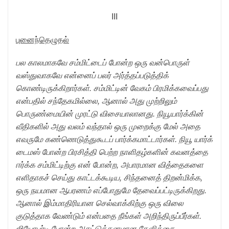
III
புனைந்தெழுதல்
பல காலமாகவே சம்மிட்டைப் போன்ற ஒரு வன்பொருள்
வஸ்துவாகவே என்னைப் பலர் அர்த்தப்படுத்திக்
கொண்டிருக்கிறார்கள். சம்மிட்டின் வேகம் பிரமிக்கவைப்பது
என்பதில் சந்தேகமில்லை, ஆனால் அது முற்றிலும்
பொருண்மையின் முரட்டு விசையாலானது. நியூயார்க்கின்
வீதிகளில் அது வலம் வந்தால் ஒரு முறைக்கு மேல் அதை
எவருமே கண்ணெடுத்துகூடப் பார்க்கமாட்டார்கள். நியூ யார்க்
டைமஸ் போன்ற பிரசித்தி பெற்ற நாளிதழ்களின் கவனத்தை
ஈர்க்க சம்மிட்டிற்கு என் போன்ற, அபாரமான வித்தைகளை
எளிதாகச் செய்து காட்டக்கூடிய, சிந்தனைத் திறன்மிக்க,
ஒரு நயமான ஆபரணம் எப்போதுமே தேவைப்பட்டிருக்கிறது.
ஆனால் இம்மாதிரியான செல்வாக்கிற்கு ஒரு விலை
குடுத்தாக வேண்டும் என்பதை நீங்கள் அறிந்திருப்பீர்கள்.
ஜியோபர்டி போன்ற அசட்டுத்தனமான கேளிக்கை