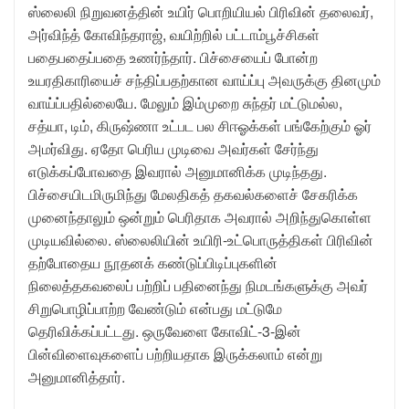
ஸ்லைலி நிறுவனத்தின் உயிர் பொறியியல் பிரிவின் தலைவர்,
அர்விந்த் கோவிந்தராஜ், வயிற்றில் பட்டாம்பூச்சிகள்
பதைபதைப்பதை உணர்ந்தார். பிச்சையைப் போன்ற
உயரதிகாரியைச் சந்திப்பதற்கான வாய்ப்பு அவருக்கு தினமும்
வாய்ப்பதில்லையே. மேலும் இம்முறை சுந்தர் மட்டுமல்ல,
சத்யா, டிம், கிருஷ்ணா உட்பட பல சிஈஓக்கள் பங்கேற்கும் ஓர்
அமர்விது. ஏதோ பெரிய முடிவை அவர்கள் சேர்ந்து
எடுக்கப்போவதை இவரால் அனுமானிக்க முடிந்தது.
பிச்சையிடமிருமிந்து மேலதிகத் தகவல்களைச் சேகரிக்க
முனைந்தாலும் ஒன்றும் பெரிதாக அவரால் அறிந்துகொள்ள
முடியவில்லை. ஸ்லைலியின் உயிரி-உட்பொருத்திகள் பிரிவின்
தற்போதைய நூதனக் கண்டுப்பிடிப்புகளின்
நிலைத்தகவலைப் பற்றிப் பதினைந்து நிமடங்களுக்கு அவர்
சிறுபொழிப்பாற்ற வேண்டும் என்பது மட்டுமே
தெரிவிக்கப்பட்டது. ஒருவேளை கோவிட்-3-இன்
பின்விளைவுகளைப் பற்றியதாக இருக்கலாம் என்று
அனுமானித்தார்.