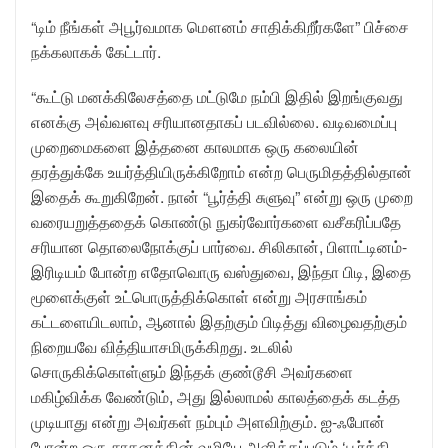
“டிம் நீங்கள் அபூர்வமாக மௌனம் சாதிக்கிறீர்களே” பிச்சை
நக்கலாகக் கேட்டார்.
“கூட்டு மனக்கிலேசத்தை மட்டுமே நம்பி இதில் இறங்குவது
எனக்கு அவ்வளவு சரியானதாகப் படவில்லை. வடிவமைப்பு
முறைமைகளை இத்தனை காலமாக ஒரு கலையின்
தரத்துக்கே உயர்த்தியிருக்கிறோம் என்ற பெருமிதத்தில்தான்
இதைக் கூறுகிறேன். நான் “பூர்த்தி சுளுவு” என்று ஒரு முறை
வரையறுத்ததைக் கொண்டு நுகர்வோர்களை வசீகரிப்பதே
சரியான தொலைநோக்குப் பார்வை. சிலிகான், பிளாட்டினம்-
இரிடியம் போன்ற எதோவொரு வஸ்துவை, இந்தா பிடி, இதை
மூளைக்குள் உட்பொருத்திக்கொள் என்று அரசாங்கம்
கட்டளையிடலாம், ஆனால் இதற்கும் பிடித்து விழைவதற்கும்
நிறையவே வித்தியாசமிருக்கிறது. உடலில்
சொருகிக்கொள்ளும் இந்தக் குண்டூசி அவர்களை
மகிழ்விக்க வேண்டும், அது இல்லாமல் காலத்தைக் கடத்த
முடியாது என்று அவர்கள் நம்பும் அளவிற்கும். ஐ-ஃபோன்
போன்ற ஒரு சாதனத்தின் வழியே அளிக்கப்படும் ‘பூர்த்தி