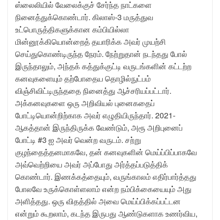
ஸ்லைலியில் வேலைக்குச் சேர்ந்த நாட்களை
நினைத்துக்கொண்டார். கிலாஸ்-3 மருத்துவ
உட்பொருத்திகளுக்கான கம்பியில்லா
மின்னூக்கியொன்றைத் தயாரிக்க அவர் முயற்சி
செய்துகொண்டிருந்த நேரம். நேற்றுதான் நடந்தது போல்
இருந்தாலும், அந்தக் கத்துக்குட்டி வருடங்களின் கட்டற்ற
கனவுகளையும் தற்போதைய தொழில்நுட்பம்
விஞ்சிவிட்டிருந்ததை நினைத்து ஆச்சரியப்பட்டார்.
அக்கனவுகளை ஒரு அறிவியல் புனைகதைப்
போட்டியொன்றிற்காக அவர் எழுதியிருந்தார். 2021-
ஆகத்தான் இருந்திருக்க வேண்டும், அரூ அறிபுனைப்
போட்டி #3 ஐ அவர் வென்ற வருடம். சற்று
குழந்தைத்தனமாகவே, தன் கனவுகளின் மெய்ப்பிப்பாகவே
அவ்வெற்றியை அவர் அப்போது அர்த்தப்படுத்திக்
கொண்டார். இணக்கத்தையும், வருங்காலம் எதிர்பார்த்தது
போலவே உருக்கொள்ளலாம் என்ற நம்பிக்கையையும் அது
அளித்தது. ஒரு விதத்தில் அவை மெய்ப்பிக்கப்பட்டன
என்றும் கூறலாம், கடந்த இருபது ஆண்டுகளாக உணர்விய,