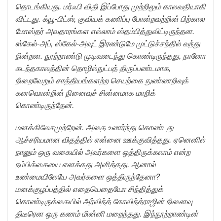
தொடங்கியது. மர்ஃபி விதி இப்போது முற்றிலும் காலவதியாகி
விட்டது. க்யூ-பிட்ஸ், குவியக் கணிப்பு போன்றவற்றின் பிற்கால
மோஸ்தர் அவதாரங்கள எல்லாம் ஸ்தம்பித்துவிட்டிருந்தன.
ஸ்கேல்-அப், ஸ்கேல்-அவுட் இரண்டுமே முட்டுச்சந்தில் வந்து
நின்றன. நூற்றாண்டு முடிவடைந்து கொண்டிருந்தது, நானோ
கடந்தகாலத்தின் தொழில்நுட்பத் திருப்பண்டமாக,
நிறைவேறும் சாத்தியங்களற்ற செயற்கை நுண்ணறிவுக்
கனவொன்றின் நினைவுச் சின்னமாக மாறிக்
கொண்டிருந்தேன்.
மனக்கிலேசமுற்றேன். அதை உணர்ந்து கொண்டது
ஆச்சரியமான விதத்தில் என்னை ஊக்குவித்தது. ஏனெனில்
நானும் ஒரு வகையில் அவர்களை ஒத்திருக்கலாம் என்ற
நம்பிக்கையை எனக்கது அளித்தது. ஆனால்
உண்மையிலேயே அவர்களை ஒத்திருந்தேனா?
மனக்குழப்பத்தில் எதையெதையோ சிந்தித்துக்
கொண்டிருக்கையில் அர்விந்த் கோவிந்த்ராஜின் நினைவு
திடீரென ஒரு கணம் மின்னி மறைந்தது. இந்நூற்றாண்டின்