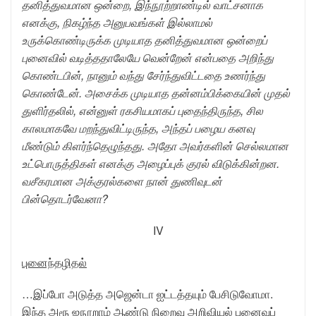
தனித்துவமான ஒன்றை, இந்நூற்றாண்டில் வாட்சனாக
எனக்கு, நிகழ்ந்த அனுபவங்கள் இல்லாமல்
உருக்கொண்டிருக்க முடியாத தனித்துவமான ஒன்றைப்
புனைவில் வடித்ததாலேயே வென்றேன் என்பதை அறிந்து
கொண்டபின், நானும் வந்து சேர்ந்துவிட்டதை உணர்ந்து
கொண்டேன். அசைக்க முடியாத தன்னம்பிக்கையின் முதல்
துளிர்தலில், என்னுள் ரகசியமாகப் புதைந்திருந்த, சில
காலமாகவே மறந்துவிட்டிருந்த, அந்தப் பழைய கனவு
மீண்டும் கிளர்ந்தெழுந்தது. அதோ அவர்களின் செல்லமான
உட்பொருத்திகள் எனக்கு அழைப்புக் குரல் விடுக்கின்றன.
வசீகரமான அக்குரல்களை நான் துணிவுடன்
பின்தொடர்வேனா?
IV
புனைந்தழிதல்
…இப்போ அடுத்த அஜென்டா ஐட்டத்தயும் பேசிடுவோமா.
இந்த அரூ ஐநூறாம் ஆண்டு நிறைவு அறிவியல் புனைவுப்