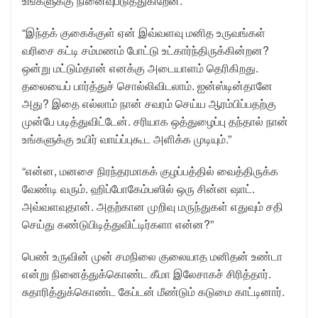
உங்களுக்கு நினைவுபடுத்துகிறேன்.”
“இந்தக் குகைக்குள் ஏன் இவ்வளவு மனித உருவங்கள்
வரிசை கட்டி சம்மணம் போட்டு உட்கார்ந்திருக்கின்றன?
ஒன்று மட்டும்தான் எனக்கு அடையாளம் தெரிகிறது.
தலையைப் பார்த்துச் சொல்லிவிடலாம். ஐன்ஸ்டின்தானே
அது? இதை எல்லாம் நான் சவரம் செய்ய ஆரம்பிப்பதற்கு
முன்பே படித்துவிட்டேன். சரியாக ஒத்துழைப்பு தந்தால் நான்
உங்களுக்கு உயிர் வாய்ப்புகூட அளிக்க முடியும்.”
“என்ன, மனசை நிரந்தரமாகக் குழப்பத்தில் வைத்திருக்க
வேண்டி வரும். ஹிப்போகேம்பஸில் ஒரு சின்ன ஷாட்.
அவ்வளவுதான். அதற்கான முறிவு மருந்துகள் எதுவும் சதி
செய்து கண்டுபிடித்துவிட்டிர்களா என்ன?”
பெண் உருவின் முன் சமநிலை குலையாத மனிதன் உண்டா
என்று நினைத்துக்கொண்ட கீமா இலேசாகச் சிரித்தார்.
சுதாரித்துக்கொண்ட கேப்டன் மீண்டும் கடுமை காட்டினார்.