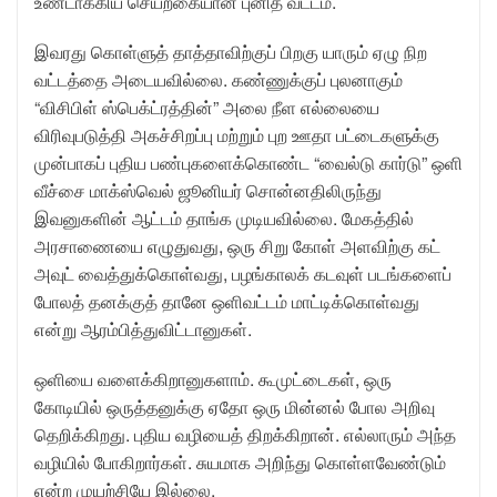
உண்டாக்கிய செயற்கையான புனித வட்டம்.
இவரது கொள்ளுத் தாத்தாவிற்குப் பிறகு யாரும் ஏழு நிற
வட்டத்தை அடையவில்லை. கண்ணுக்குப் புலனாகும்
“விசிபிள் ஸ்பெக்ட்ரத்தின்” அலை நீள எல்லையை
விரிவுபடுத்தி அகச்சிறப்பு மற்றும் புற ஊதா பட்டைகளுக்கு
முன்பாகப் புதிய பண்புகளைக்கொண்ட “வைல்டு கார்டு” ஒளி
வீச்சை மாக்ஸ்வெல் ஜூனியர் சொன்னதிலிருந்து
இவனுகளின் ஆட்டம் தாங்க முடியவில்லை. மேகத்தில்
அரசாணையை எழுதுவது, ஒரு சிறு கோள் அளவிற்கு கட்
அவுட் வைத்துக்கொள்வது, பழங்காலக் கடவுள் படங்களைப்
போலத் தனக்குத் தானே ஒளிவட்டம் மாட்டிக்கொள்வது
என்று ஆரம்பித்துவிட்டானுகள்.
ஒளியை வளைக்கிறானுகளாம். கூமுட்டைகள், ஒரு
கோடியில் ஒருத்தனுக்கு ஏதோ ஒரு மின்னல் போல அறிவு
தெறிக்கிறது. புதிய வழியைத் திறக்கிறான். எல்லாரும் அந்த
வழியில் போகிறார்கள். சுயமாக அறிந்து கொள்ளவேண்டும்
என்ற முயற்சியே இல்லை.