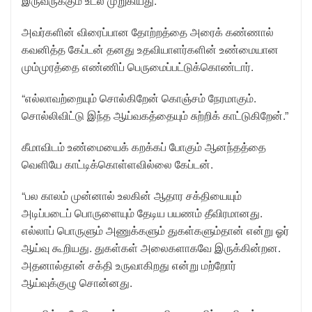
இருவருக்கும் உடல் முறுகியது.
அவர்களின் விரைப்பான தோற்றத்தை அரைக் கண்ணால்
கவனித்த கேப்டன் தனது உதவியாளர்களின் உண்மையான
மும்முரத்தை எண்ணிப் பெருமைப்பட்டுக்கொண்டார்.
“எல்லாவற்றையும் சொல்கிறேன் கொஞ்சம் நேரமாகும்.
சொல்லிவிட்டு இந்த ஆய்வகத்தையும் சுற்றிக் காட்டுகிறேன்.”
கீமாவிடம் உண்மையைக் கறக்கப் போகும் ஆனந்தத்தை
வெளியே காட்டிக்கொள்ளவில்லை கேப்டன்.
“பல காலம் முன்னால் உலகின் ஆதார சக்தியையும்
அடிப்படைப் பொருளையும் தேடிய பயணம் தீவிரமானது.
எல்லாப் பொருளும் அணுக்களும் துகள்களும்தான் என்று ஓர்
ஆய்வு கூறியது. துகள்கள் அலைகளாகவே இருக்கின்றன.
அதனால்தான் சக்தி உருவாகிறது என்று மற்றோர்
ஆய்வுக்குழு சொன்னது.