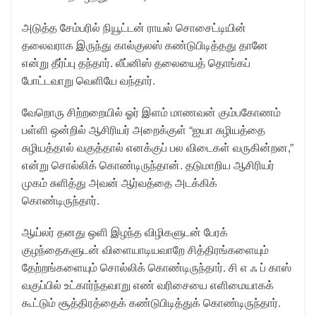
அடுத்த சேம்பரில் நியூட்டன் ராயல் சொசைட்டியின்
தலைவராக இருந்து கால்குலஸ் கண்டுபிடித்தது தானே
என்று தீர்ப்பு தந்தார். லீப்னிஸ் தலையைத் தொங்கப்
போட்டவாறு வெளியே வந்தார்.
வேறொரு சிற்றறையில் ஓர் இளம் மாணவன் கும்பகோணம்
பள்ளி ஒன்றில் ஆசிரியர் அறைக்குள் “ஐயா சுழியத்தை
சுழியத்தால் வகுத்தால் எனக்குப் பல விடைகள் வருகின்றன,”
என்று சொல்லிக் கொண்டிருந்தான். தடுமாறிய ஆசிரியர்
முகம் சுளித்து அவன் ஆர்வத்தை அடக்கிக்
கொண்டிருந்தார்.
ஆய்லர் தனது ஒளி இழந்த விழிகளுடன் பேரக்
குழந்தைகளுடன் விளையாடியவாறே சித்திரங்களையும்
தேற்றங்களையும் சொல்லிக் கொண்டிருந்தார். சி எ ஃ ப் காஸ்
வகுப்பில் உட்கார்ந்தவாறு எண் வரிசையை எளிமையாகக்
கூட்டும் சூத்திரத்தைக் கண்டுபிடித்துக் கொண்டிருந்தார்.