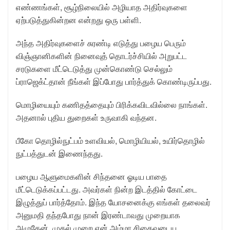
எண்ணங்கள், சூழ்நிலையில் அழியாத அதிர்வுகளை
ஏற்படுத்துகின்றன என்றது ஒரு பள்ளி.
அந்த அதிர்வுகளைச் சுரண்டி எடுத்து பழைய பெரும்
விஞ்ஞானிகளின் நினைவுத் தொடர்ச்சியில் அறுபட்ட
சரடுகளை மீட்டெடுத்து முன்கொண்டு செல்லும்
ப்ராஜெக்ட்தான் நீங்கள் இப்போது பார்த்துக் கொண்டிருப்பது.
மொழியையும் கணிதத்தையும் பிரிக்கவிடவில்லை நாங்கள்.
அதனால் புதிய துறைகள் உருவாகி வந்தன.
பீகோ தொழில்நுட்பம் உளவியல், மொழியியல், உயிர்தொழில்
நுட்பத்துடன் இணைந்தது.
பழைய ஆளுமைகளின் சிந்தனை ஓடிய பாதை
மீட்டெடுக்கப்பட்டது. அவர்கள் நின்ற இடத்தில் கோட்டை
இழுத்துப் பார்த்தோம். இந்த யோசனைக்கு எங்கள் தலைவர்
அனுமதி தந்தபோது நான் இரண்டாவது முறையாக
அழுதேன். முதல் முறை என் அம்மா சிதைவடைய