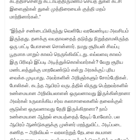
கடத்திச்சென்று கட்டாயத்திருமணம் செய்த துகள் கட்சி
இளைஞர்கள் துகள் முத்திரையைக் குத்தி மதம்
மாற்றினார்கள்.”
“இந்தச் சண்டையிலிருந்து வெளியே வரவேண்டிய அவசியம்
இருந்தது. தனக்கு வயதாவதைத் தடுத்து நிறுத்தாமலிருந்த
ஒரு பாட்டி யோசனை சொன்னார். நமது சூரியன் சிவப்பு
பூதமாக மாறும் காலம் நெருங்கிவிட்டது. எவ்வளவு காலம்
இரு பிரிவும் இப்படி அடித்துக்கொள்வார்கள்? வேறு சூரிய
மண்டலத்துக்கு மாறவேண்டும் என்று அரசுக்குப் புரிய
வைக்க முடியாது. அவர்களின் அறிஞர்களும் சோம்பேறிகள்.
போலிகள். கடந்த ஆயிரம் வருடத்தில் விருது பெற்றவர்களில்
உண்மையான அறிவியலாளன் ஒருவனாவது இருக்கின்றானா
அவர்கள் உருவாக்கிய சர்வ கலாசாலைகளில் தலைக்குள்
சூடுள்ள ஒருவனாவது தேறி இருக்கிறானா? நாம்
உண்மையான ஆற்றல் மையத்தைத் தேடிப் போவோம். பல
ஆயிரம் ஆண்டுகளுக்கு முன்னர் மறந்துவிட்ட அடிப்படை
கணித – அறிவியல் – வரலாற்றுத் தேடலை சுயமான
சிந்தனையை நமது குழந்தைகளுக்குச் சொல்லித் தருவோம்.