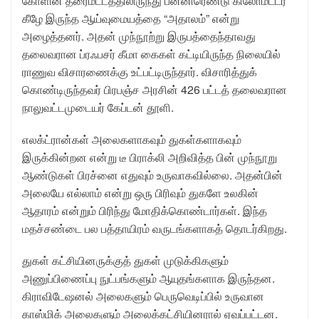
கோளின் தரைமட்டத்திலிருந்து பன்னிரெண்டு கிலோமீட்டர்
கீழே இருந்த ஆய்வுமையத்தை “அதாலம்” என்று
அழைத்தனர். அதன் முந்நூற்று இருபத்தைந்தாவது
தலைவரான ப்ரஃபசர் கீமா கைகள் கட்டியிருந்த நிலையில்
ராணுவ விசாரணைக்கு உட்பட்டிருந்தார். விசாரித்துக்
கொண்டிருந்தவர் பிரபஞ்ச அரசின் 426 பட்டத் தலைவரான
நாலுவட்டமுடையர் கேப்டன் தூளி.
எலக்ட்ரான்கள் அலைகளாகவும் துகள்களாகவும்
இருக்கின்றன என்று டீ பிராக்லி அறிவித்த பின் முந்நூறு
ஆண்டுகள் பிரச்னை எதுவும் உருவாகவில்லை. அதன்பின்
அலையே எல்லாம் என்று ஒரு பிரிவும் துகளே உலகின்
ஆதாரம் என்றும் பிரிந்து மோதிக்கொண்டார்கள். இந்த
மதச்சண்டை பல பத்தாயிரம் வருடங்களாகத் தொடர்கிறது.
துகள் கட்சியினருக்குத் துகள் முடுக்கிகளும்
அணுப்பிணைப்பு நுட்பங்களும் ஆயுதங்களாக இருந்தன.
கிராவிடேஷனல் அலைகளும் பெருவெடிப்பில் உருவான
காஸ்மிக் அலைகளும் அலைக்கட்சியினரால் ஏவப்பட்டன.