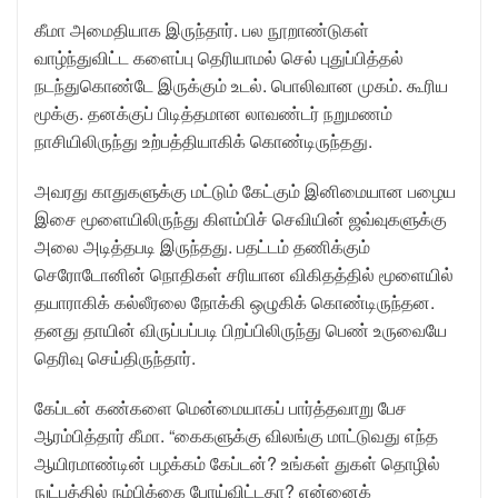
கீமா அமைதியாக இருந்தார். பல நூறாண்டுகள்
வாழ்ந்துவிட்ட களைப்பு தெரியாமல் செல் புதுப்பித்தல்
நடந்துகொண்டே இருக்கும் உடல். பொலிவான முகம். கூரிய
மூக்கு. தனக்குப் பிடித்தமான லாவண்டர் நறுமணம்
நாசியிலிருந்து உற்பத்தியாகிக் கொண்டிருந்தது.
அவரது காதுகளுக்கு மட்டும் கேட்கும் இனிமையான பழைய
இசை மூளையிலிருந்து கிளம்பிச் செவியின் ஜவ்வுகளுக்கு
அலை அடித்தபடி இருந்தது. பதட்டம் தணிக்கும்
செரோடோனின் நொதிகள் சரியான விகிதத்தில் மூளையில்
தயாராகிக் கல்லீரலை நோக்கி ஒழுகிக் கொண்டிருந்தன.
தனது தாயின் விருப்பப்படி பிறப்பிலிருந்து பெண் உருவையே
தெரிவு செய்திருந்தார்.
கேப்டன் கண்களை மென்மையாகப் பார்த்தவாறு பேச
ஆரம்பித்தார் கீமா. “கைகளுக்கு விலங்கு மாட்டுவது எந்த
ஆயிரமாண்டின் பழக்கம் கேப்டன்? உங்கள் துகள் தொழில்
நுட்பத்தில் நம்பிக்கை போய்விட்டதா? என்னைக்