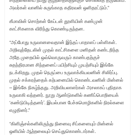
அவர்கள் வானில் சுருங்காத கதிரவன் ஒளிதரட்டும்.”
கீமாவின் சொற்கள் கேப்டன் தூளியின் கண்முன்
காட்சிகளாக விரிந்து கொண்டிருந்தன.
“அப்போது உருவானவைதான் இந்தப் பாதாளப் பள்ளிகள்.
அறிவுத்தேடலின் முதல் காட்சிகளை மனிதன் கண்டறிந்த
அதே முறையில் ஒவ்வொருவரும் காண்பதற்குச்
சுதந்திரமான சிந்தனைப் பயிற்சியும் முயற்சியும் இங்கே
நடக்கிறது. முதல் நெருப்பை உருவாக்கியவனின் சிலிர்ப்பு.
முதல் சக்கரத்தைக் கற்பனையில் கொண்டவனின் மின்னல்
– இங்கே நிகழ்ந்தது. அறிவியலாளர்கள் அசலாகப் புதிதாக
உருவாகி வந்தனர். நூறு ஆண்டுகளில் கணிப்பொறியைக்
‘கண்டுபிடித்தனர்’. இயல்பான பேச்சுமொழிகளில் நிரல்களை
எழுதினர்.”
“கிளிஞ்சல்களிலிருந்து நினைவு சிப்களையும் மின்னல்
ஒளியில் ஆற்றலையும் செய்துகொண்டார்கள்.