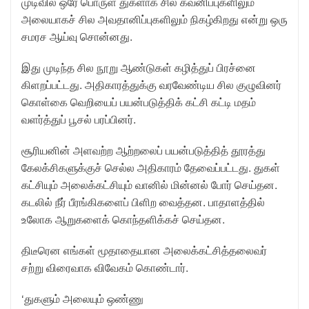
முடிவில் ஒரே பொருள் துகளாக சில கவனிப்புகளிலும்
அலையாகச் சில அவதானிப்புகளிலும் நிகழ்கிறது என்று ஒரு
சமரச ஆய்வு சொன்னது.
இது முடிந்த சில நூறு ஆண்டுகள் கழித்துப் பிரச்னை
கிளறப்பட்டது. அதிகாரத்துக்கு வரவேண்டிய சில குழுவினர்
கொள்கை வெறியைப் பயன்படுத்திக் கட்சி கட்டி மதம்
வளர்த்துப் பூசல் பரப்பினர்.
சூரியனின் அளவற்ற ஆற்றலைப் பயன்படுத்தித் தூரத்து
கேலக்சிகளுக்குச் செல்ல அதிகாரம் தேவைப்பட்டது. துகள்
கட்சியும் அலைக்கட்சியும் வானில் மின்னல் போர் செய்தன.
கடலில் நீர் பீரங்கிகளைப் பிளிற வைத்தன. பாதாளத்தில்
உலோக ஆறுகளைக் கொந்தளிக்கச் செய்தன.
திடீரென எங்கள் மூதாதையான அலைக்கட்சித்தலைவர்
சற்று விரைவாக விவேகம் கொண்டார்.
‘துகளும் அலையும் ஒண்ணு