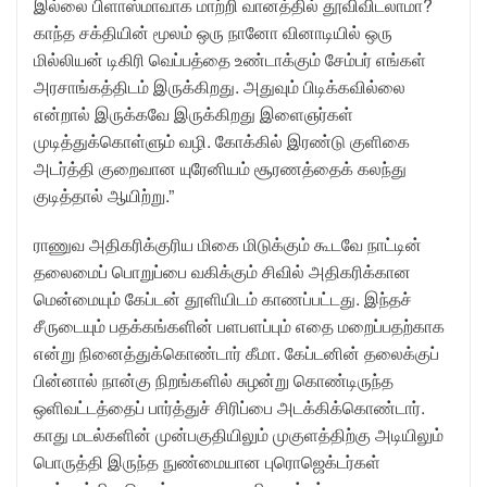
இல்லை பிளாஸ்மாவாக மாற்றி வானத்தில் தூவிவிடலாமா?
காந்த சக்தியின் மூலம் ஒரு நானோ வினாடியில் ஒரு
மில்லியன் டிகிரி வெப்பத்தை உண்டாக்கும் சேம்பர் எங்கள்
அரசாங்கத்திடம் இருக்கிறது. அதுவும் பிடிக்கவில்லை
என்றால் இருக்கவே இருக்கிறது இளைஞர்கள்
முடித்துக்கொள்ளும் வழி. கோக்கில் இரண்டு குளிகை
அடர்த்தி குறைவான யுரேனியம் சூரணத்தைக் கலந்து
குடித்தால் ஆயிற்று.”
ராணுவ அதிகரிக்குரிய மிகை மிடுக்கும் கூடவே நாட்டின்
தலைமைப் பொறுப்பை வகிக்கும் சிவில் அதிகரிக்கான
மென்மையும் கேப்டன் தூளியிடம் காணப்பட்டது. இந்தச்
சீருடையும் பதக்கங்களின் பளபளப்பும் எதை மறைப்பதற்காக
என்று நினைத்துக்கொண்டார் கீமா. கேப்டனின் தலைக்குப்
பின்னால் நான்கு நிறங்களில் சுழன்று கொண்டிருந்த
ஒளிவட்டத்தைப் பார்த்துச் சிரிப்பை அடக்கிக்கொண்டார்.
காது மடல்களின் முன்பகுதியிலும் முகுளத்திற்கு அடியிலும்
பொருத்தி இருந்த நுண்மையான புரொஜெக்டர்கள்