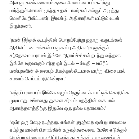
அவரது கண்களையும் தலை அசைப்பையும் கூர்ந்து
பார்த்துக்கொண்டிருந்த உதவியாளர்கள் சல்யூட் அடித்து
வெளியேறிவிட்டனர். இரண்டு அதிகாரிகள் மட்டும் உடன்
இருந்தனர்.
“நான் இந்தக் கூடத்தின் பொறுப்பேற்று ஐநூறு வருடங்கள்
ஆகிவிட்டன. உங்கள் பாதுகாப்பு அதிகாரிகளுக்குச்
சந்தேகமே வராமல் இங்கே ஆராய்ச்சிகள் நடந்து வந்தன.
இங்கே உருவாகும் எந்த ஓர் இயல் – வேதி – உயிரிப்
பண்புகளின் அலையும் மிகத்துல்லியமாக மாற்று விசையால்
சமனம் செய்யப்படுகின்றன.”
“எந்தப் புகையும் இங்கே எழும் நெருப்பைக் காட்டிக் கொடுக்க
முடியாது. உங்களது துகளே சர்வம் மதத்தின் கையால்
ஆகாத்தனத்திற்கு இதுவே ஒரு நல்ல உதாரணம்.”
“ஒரே ஒரு பிழை நடந்தது. எங்கள் குழந்தை ஒன்று காவலை
ஏய்த்து மாக்ஸ் பிளாங்கின் உருவத்தலையை மேலே எடுத்துச்
சென்று விளையாடிவிட்டு வந்தது. உங்கள் காவலனுக்குச்