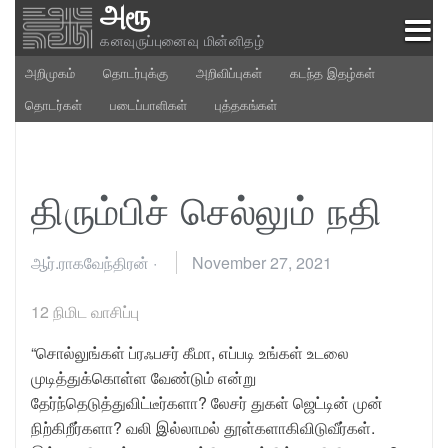
அரூ
Skip
to
கனவுருப்புனைவு மின்னிதழ்
content
அறிமுகம்
தொடர்புக்கு
அறிவிப்புகள்
கடந்த இதழ்கள்
தொடர்கள்
படைப்பாளிகள்
புத்தகங்கள்
திரும்பிச் செல்லும் நதி
ஆர்.ராகவேந்திரன்
·
November 27, 2021
12
நிமிட வாசிப்பு
“சொல்லுங்கள் ப்ரஃபசர் கீமா, எப்படி உங்கள் உடலை
முடித்துக்கொள்ள வேண்டும் என்று
தேர்ந்தெடுத்துவிட்டீர்களா? லேசர் துகள் ஜெட்டின் முன்
நிற்கிறீர்களா? வலி இல்லாமல் தூள்களாகிவிடுவீர்கள்.