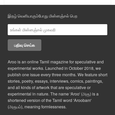
இதழ் வெளியாகும்போது மின்னஞ்சல் பெற
Aroo is an online Tamil magazine for speculative and
experimental works. Launched in October 2018, we
publish one issue every three months. We feature short
stories, poetry, essays, interviews, comics, paintings,
and all kinds of artwork that are speculative or
experimental in nature. The name 'Aroo' (அரூ) is a
shortened version of the Tamil word 'Aroobam'
(அரூபம்), meaning formlessness.