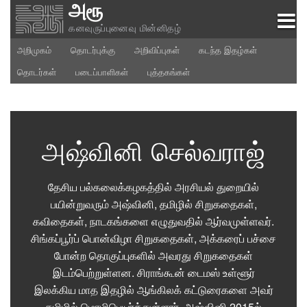
அரூ
Skip
to
கனவுருப்புனைவு மின்னிதழ்
content
அறிமுகம்
தொடர்புக்கு
அறிவிப்புகள்
கடந்த இதழ்கள்
தொடர்கள்
படைப்பாளிகள்
புத்தகங்கள்
அஷ்வினி செல்வராஜ்
தேசிய பல்கலைக்கழகத்தில் அரசியல் துறையில்
பயின்றுவரும் அஷ்வினி, தமிழில் சிறுகதைகள்,
கவிதைகள், நாடகங்களை எழுதுவதில் ஆர்வமுள்ளவர்.
சிங்கப்பூர்ப் பொன்விழா சிறுகதைகள், அக்கரைப் பச்சை
போன்ற தொகுப்புகளில் அவரது சிறுகதைகள்
இடம்பெற்றுள்ளன. சிராங்கூன் டைமஸ் உள்ளூர்
இலக்கிய மாத இதழில் ஆங்கிலக் கட்டுரைகளை அவர்
தமிழில் மொழிபெயர்த்துள்ளார். அஷ்வினி 2015ல்