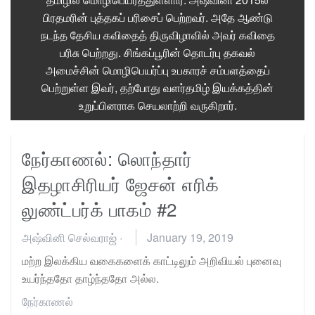
பிரதமரின் புத்தகப் பரிசைப் பெற்றவர். அதே ஆண்டு
நடந்த தேசிய கவிதைத் திருவிழாவில் அவர் கவிதை
பரிசு பெற்றது. சிங்கப்பூரின் தொடர்பு தகவல்
அமைச்சின் மொழிபெயர்ப்பு உபகாரச் சம்பளத்தைப்
பெற்றுள்ள இவர், தற்போது வளர்தமிழ் இயக்கத்தின்
உறுப்பினராக செயலாற்றி வருகிறார்.
நேர்காணல்: லொந்தார்
இதழாசிரியர் ஜேசன் எரிக்
லுண்ட்பர்க் பாகம் #2
அஷ்வினி செல்வராஜ்
·
January 19, 2019
மற்ற இலக்கிய வகைகளைக் காட்டிலும் அறிவியல் புனைவு
உயர்ந்ததோ தாழ்ந்ததோ அல்ல.
நேர்காணல்