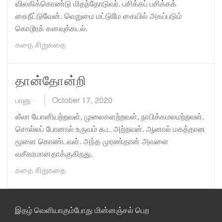
விலகிக்கொண்டு மிதந்தோடுவர். பசிக்கப் பசிக்கக்
கைநீட்டுவேன். வெறுமை மட்டுமே கையில் அகப்படும்
கொடூரக் கனவுக்கடல்.
கதை
சிறுகதை
தான்தோன்றி
பானு
·
October 17, 2020
லீலா யோனியற்றவள், முலைகளற்றவள், நாபிக்கமலம‌ற்றவள்.
சொல்லப் போனால் உருவம் கூட அற்றவள். ஆனால் மகத்தான
மூளை கொண்டவள். அந்த முரண்தான் அவளை
வசீகரமானதாக்குகிறது.
கதை
சிறுகதை
இதழ் வெளியாகும்போது மின்னஞ்சல் பெற