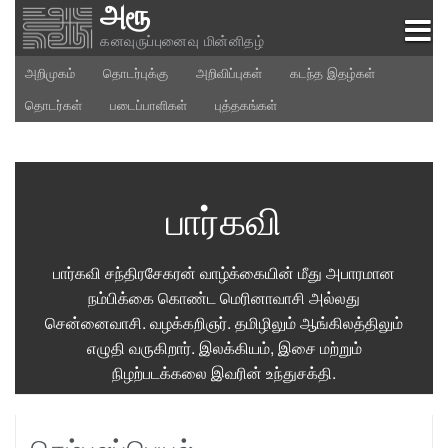
அரூ
Skip
to
கனவுருப்புனைவு மின்னிதழ்
content
அறிமுகம்
தொடர்புக்கு
அறிவிப்புகள்
கடந்த இதழ்கள்
தொடர்கள்
படைப்பாளிகள்
புத்தகங்கள்
பார்கவி
பார்கவி சந்திரசேகரன் வாழ்க்கையின் மீது அபாரமான
நம்பிக்கை கொண்ட மெரினாவாசி அல்லது
சென்னைவாசி. வழக்கறிஞர். தமிழிலும் ஆங்கிலத்திலும்
எழுதி வருகிறார். இலக்கியம், இசை மற்றும்
நிழற்படக்கலை இவரின் உந்துசக்தி.
செம்புலப்பெயல்