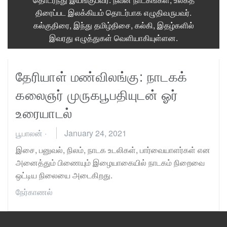
திரைப்பட இலக்கியம் தொடர்பாக எழுதிவருபவர்.
கல்குதிரை, இந்து தமிழ்திசை, கல்கி, இதழ்களில்
இவரது எழுத்துகள் வெளியாகியுள்ளன.
தேரியாள் மண்விலங்கு: நாடகக்
கலைஞர் முருகபூபதியுடன் ஓர்
உரையாடல்
பூபாலன்
·
January 24, 2021
இசை, பனுவல், நிலம், நாடக உடலிகள், பார்வையாளர்கள் என
அனைத்தும் பிணையும் இழையாகையில் நாடகம் நிறைவை
ஒட்டிய நிலையை அடைகிறது.
நேர்காணல்