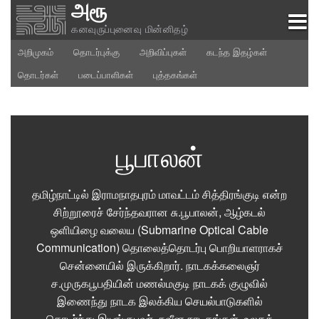
அரூ
Skip
to
கனவுருப்புனைவு மின்னிதழ்
content
அறிமுகம்
தொடர்புக்கு
அறிவிப்புகள்
கடந்த இதழ்கள்
தொடர்கள்
படைப்பாளிகள்
புத்தகங்கள்
பூபாலன்
தமிழ்நாட்டில் இராமநாதபுரம் மாவட்டம் சித்திரங்குடி என்ற
சிற்றூரைச் சேர்ந்தவரான சு.பூபாலன், ஆழ்கடல்
ஒளியிழை வலைய (Submarine Optical Cable
Communication) தொலைத்தொடர்பு பொறியாளராகச்
சென்னையில் இருக்கிறார். நாடகக்கலைஞர்
ச.முருகபூபதியின் மணல்மகுடி நாடகக் குழுவில்
இணைந்து நாடக இலக்கிய செயல்பாடுகளில்
தொடர்ந்து இயங்குபவர். நவீன நாடகங்கள், உலகத்