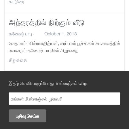
கட்டுரை
அந்தரத்தில் நிற்கும் வீடு
கணேஷ் பாபு
·
October 1, 2018
வேதாளம், விக்ரமாதித்யன், கரப்பான் பூச்சிகள் சமகாலத்தில்
உலாவரும் கணேஷ் பாபுவின் சிறுகதை
சிறுகதை
இதழ் வெளியாகும்போது மின்னஞ்சல் பெற