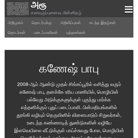
அரூ
Skip
to
கனவுருப்புனைவு மின்னிதழ்
content
அறிமுகம்
தொடர்புக்கு
அறிவிப்புகள்
கடந்த இதழ்கள்
தொடர்கள்
படைப்பாளிகள்
புத்தகங்கள்
கணேஷ் பாபு
2008-ஆம் ஆண்டு முதல் சிங்கப்பூரில் வசித்து வரும்
கணேஷ் பாபு, தனக்கே உரிய பாணியில், மொழியின்
பல்வேறு அடுக்குகளுக்குள் புகுந்து பார்க்க
எத்தனிக்கும் புதுப் படைப்பாளி. பின்மதியங்களில்
தூங்கி வழியும் தெருவினில் விளையாடும் சிறுவர்கள்,
உடைந்த கண்ணாடித் துண்டுகளின் வழியே
இளவெயிலை வீட்டுக்குள் பாய்ச்சுவது போல, மொழியின்
வெளிச்சத்தால் வாழ்வை ஆராய்வதே தன்னுடைய