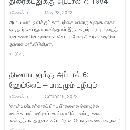
திரைகடலுக்கு அப்பால் 7: 1984
கணேஷ் பாபு
·
May 28, 2023
அபாய மணி ஒலிக்கும் காரியத்தை வரலாறு நெடுக ஏதோ
ஒரு நபர் செய்துகொண்டுதான் இருக்கிறார். அவர் அதைத்
தன் கலையின் மூலமாகச் செய்யும்போது அவர் காலத்தின்
குரலாக மாறிவிடுகிறார்.
கட்டுரை
திரைகடலுக்கு அப்பால் 6:
ஹேம்லெட் – பாவமும் பழியும்
கணேஷ் பாபு
·
October 9, 2022
“தான் உண்பதற்காகப் பிற உயிர்களைக் கொழுக்க
வைக்கிறான் மனிதன், உண்மையில், மண்புழுக்கள்
உண்பதற்காகத் தன்னையே அவன் கொழுக்க வைக்கிறான்.”
கட்டுரை