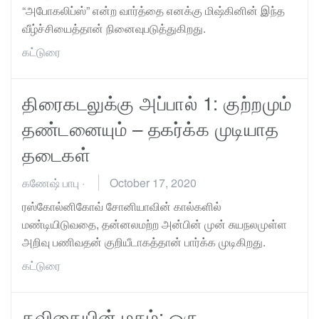
“அபோகலிப்ஸ்” என்ற வார்த்தை எனக்கு மிஷ்கினின் இந்த
வீழ்ச்சியைத்தான் நினைவுபடுத்துகிறது.
கட்டுரை
திரைகடலுக்கு அப்பால் 1: குற்றமும்
தண்டனையும் – தகர்க்க முடியாத
தடைகள்
கணேஷ் பாபு
·
October 17, 2020
ரஸ்கோல்னிகோவ் சோனியாவின் கால்களில்
மண்டியிடுவதை, தன்னலமற்ற அன்பின் முன் சுயநலமுள்ள
அறிவு பணிவதன் குறியீடாகத்தான் பார்க்க முடிகிறது.
கட்டுரை
கவிதையின் மதம்: ஒரு