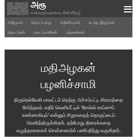
அரூ
Skip
to
கனவுருப்புனைவு மின்னிதழ்
content
அறிமுகம்
தொடர்புக்கு
அறிவிப்புகள்
கடந்த இதழ்கள்
தொடர்கள்
படைப்பாளிகள்
புத்தகங்கள்
மதிஅழகன்
பழனிச்சாமி
திருநெல்வேலி மாவட்டம் தெற்கு அச்சம்பட்டி கிராமத்தை
சேர்ந்தவர். எதிர் வெளியீட்டில் 'ரோல்ஸ் ராய்ஸும்
கண்ணகியும்' என்னும் சிறுகதைத் தொகுப்பைப்
பிரசுரித்திருக்கிறார். தற்போது திரைக்கதை
எழுத்தாளராகச் சென்னையில் பணிபுரிந்து வருகிறார்.