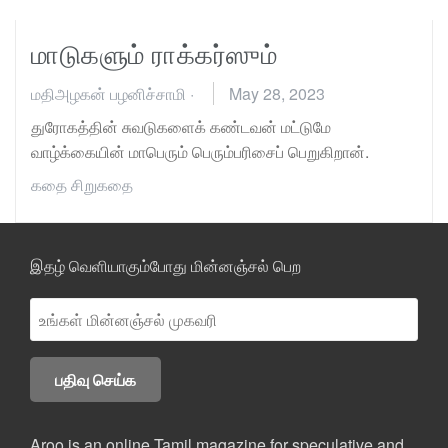
மாடுகளும் ராக்கர்ஸும்
மதிஅழகன் பழனிச்சாமி
·
May 28, 2023
துரோகத்தின் சுவடுகளைக் கண்டவன் மட்டுமே
வாழ்க்கையின் மாபெரும் பெரும்பரிசைப் பெறுகிறான்.
கதை
சிறுகதை
இதழ் வெளியாகும்போது மின்னஞ்சல் பெற
Aroo is an online Tamil magazine for speculative and