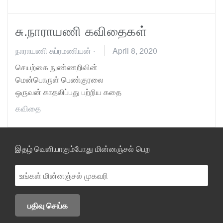
சு.நாராயணி கவிதைகள்
நாராயணி சுப்ரமணியன்
·
April 8, 2020
செயற்கை நுண்ணறிவின்
மென்பொருள் பெண்குரலை
ஒருவன் காதலிப்பது பற்றிய கதை
கவிதை
இதழ் வெளியாகும்போது மின்னஞ்சல் பெற