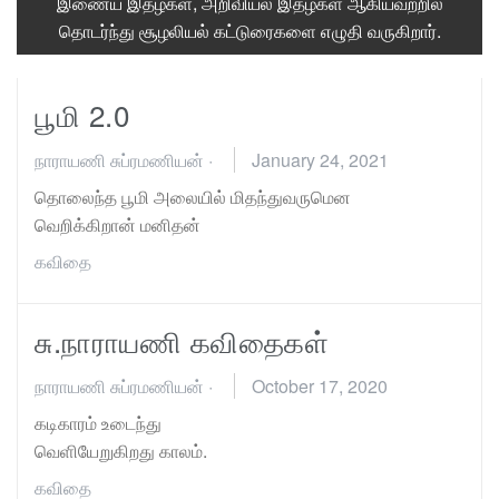
இணைய இதழ்கள், அறிவியல் இதழ்கள் ஆகியவற்றில்
தொடர்ந்து சூழலியல் கட்டுரைகளை எழுதி வருகிறார்.
பூமி 2.0
நாராயணி சுப்ரமணியன்
·
January 24, 2021
தொலைந்த பூமி அலையில் மிதந்துவருமென
வெறிக்கிறான் மனிதன்
கவிதை
சு.நாராயணி கவிதைகள்
நாராயணி சுப்ரமணியன்
·
October 17, 2020
கடிகாரம் உடைந்து
வெளியேறுகிறது காலம்.
கவிதை