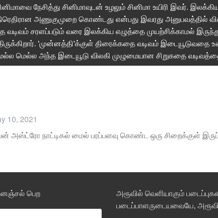
ினிமாவை நேசித்து சினிமாவுடன் உழலும் சினிமா உயிரி இவர். இலக்கி
ம் எதிரெதிரான அணுகுமுறை கொண்டது என்பது இவரது அனுபவத்தில் வி
ிவம் சரளப்படும் வரை இலக்கிய எழுத்தை முயற்சிக்காமல் இருந்து
ிருக்கிறார். 'முன்னத்தி'க்குள் திரைக்கதை வடிவம் இடையூடுவதை உண
மெல்ல மெல்ல அந்த இடையூடு விலகி முழுமையான சிறுகதை வடிவத்த
y 10, 2021
யன் அஸ்ட்ரோ நாட்டிகல் மைல் பரப்பளவு கொண்ட ஒரு சிறைக்குள் இரு
்னஞ்சல் பெற
அரூவில் வெளியாகும் படைப்புகள
படைப்பாளருடையவையே, அரூவின