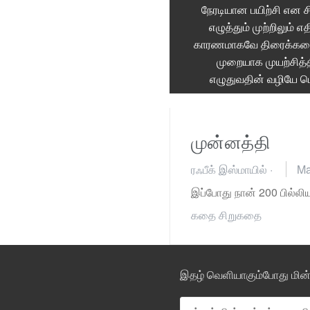
நேரடியான பயிற்சி என ச
எழுத்தும் முற்றிலு
காரணமாகவே திரைக்கதை வட
முறையாக முயற்சித்த
எழுதுவதின் வழியே 
முன்னத்தி
ரஃபீக் இஸ்மாயில்
·
Ma
இப்போது நான் 200 பில்லி
கதை
சிறுகதை
இதழ் வெளியாகும்போது மின