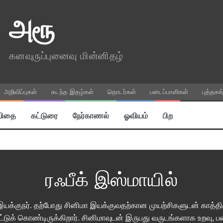
அரூ
கனவுருப்புனைவு மின்னிதழ்
அறிவிப்புகள்
கடந்த இதழ்கள்
தொடர்கள்
படைப்பாளிகள்
புத்தகங
விதை
கட்டுரை
நேர்காணல்
ஓவியம்
பிற
ரஃபீக் இஸ்மாயில்
யக்குநர். தற்போது சினிமா இயக்குவதற்கான முயற்சிகளுடன் காத்திர
ட்டுக் கொண்டிருக்கிறார். சினிமாவுடன் இருபது வருடங்களாக உறவு,