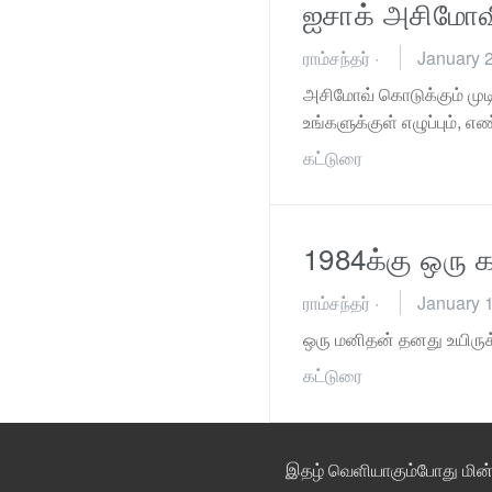
ஐசாக் அசிமோவ
ராம்சந்தர்
·
January 2
அசிமோவ் கொடுக்கும் முடி
உங்களுக்குள் எழுப்பும்,
கட்டுரை
1984க்கு ஒரு க
ராம்சந்தர்
·
January 
ஒரு மனிதன் தனது உயிருக்க
கட்டுரை
இதழ் வெளியாகும்போது மின