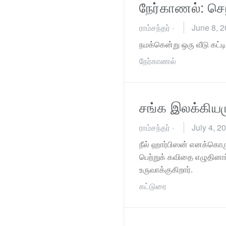
நேர்காணல்: செ
ராம்சந்தர்
·
June 8, 
நமக்கென்று ஒரு வீடு கட
நேர்காணல்
சங்க இலக்கியமு
ராம்சந்தர்
·
July 4, 2
நீல் ஹார்பிஸன் எனக்கொரு
பெற்றுக் கவிதை எழுதினார
உருவாக்குகிறார்.
கட்டுரை