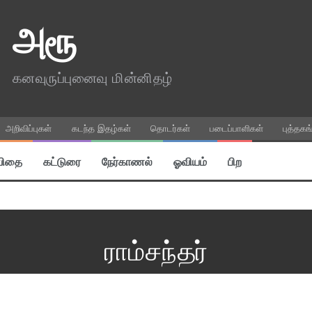
அரூ
கனவுருப்புனைவு மின்னிதழ்
அறிவிப்புகள்
கடந்த இதழ்கள்
தொடர்கள்
படைப்பாளிகள்
புத்தகங
விதை
கட்டுரை
நேர்காணல்
ஓவியம்
பிற
ராம்சந்தர்