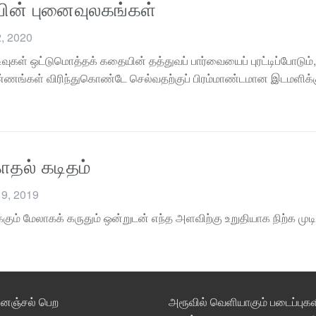
ின் புனைவுலகங்கள்
, 2020
வுகள் ஒட்டுமொத்தக் கதையின் தத்துவப் பார்வையைப் புரட்டிப்போடு
 எண்ணங்கள் விரிந்துகொண்டே செல்வதற்குப் பிரம்மாண்டமான இடமளிக்க
ாதல் கடிதம்
19, 2019
ும் மேலாகக் கருதும் ஒன்றுடன் எந்த அளவிற்கு உறுதியாக நிற்க முடிய
்னஞ்சல் பெற
அரூவில் வெளியாகும் படைப்புகள