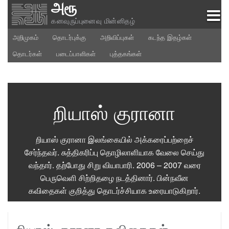
அரூ
Skip
to
கனவுருப்புனைவு மின்னிதழ்
content
அறிமுகம்
தொடர்புக்கு
அறிவிப்புகள்
கடந்த இதழ்கள்
தொடர்கள்
படைப்பாளிகள்
புத்தகங்கள்
றியாஸ் குரானா
றியாஸ் குரானா இலங்கையில் அக்கரைப்பற்றைச்
சேர்ந்தவர். சுத்திகரிப்பு தொழிலாளியாக வேலை செய்து
வந்தார். தற்போது சிறு வியாபாரி. 2006 – 2007 வரை
பெருவெளி சிற்றிதழை நடத்தினார். பின்நவீன
கவிதைகள் குறித்து தொடர்ச்சியாக உரையாடுகிறார்.
றியாஸ் குரானா கவிதைகள்