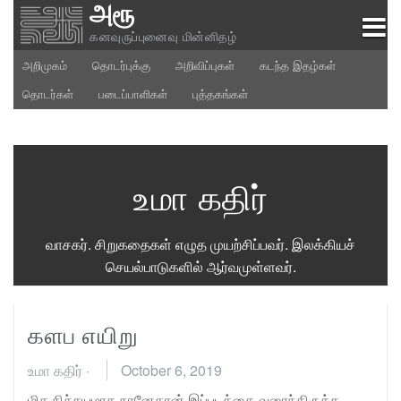
அரூ
Skip
to
கனவுருப்புனைவு மின்னிதழ்
content
அறிமுகம்
தொடர்புக்கு
அறிவிப்புகள்
கடந்த இதழ்கள்
தொடர்கள்
படைப்பாளிகள்
புத்தகங்கள்
உமா கதிர்
வாசகர். சிறுகதைகள் எழுத முயற்சிப்பவர். இலக்கியச்
செயல்பாடுகளில் ஆர்வமுள்ளவர்.
களப எயிறு
உமா கதிர்
·
October 6, 2019
மிக நிச்சயமாக நானேதான் இப்படத்தை வரைந்திருக்க