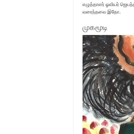
எழுத்தாளர் ஓவியர் ஜெயந
வரைந்தவை இதோ.
முகமூடி