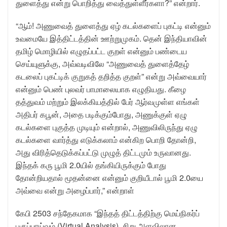
துளைத்து என்று பொறித்து வைத்துள்ளீர்களா?” என்றார்.
“ஆம்! அணுவைத் துளைத்து ஏழ் கடல்களைப் புகட்டி என்னும்
உவமையே இத்திட்டத்தின் ஊற்றுமுகம். தென் இந்தியாவின்
தமிழ் மொழியில் எழுதப்பட்ட குறள் என்னும் பண்டைய
செய்யுளுக்கு, அவ்வடிவிலே “அணுவைத் துளைத்தேழ்
கடலைப் புகட்டிக் குறுகத் தறித்த குறள்” என்று அவ்வையார்
என்னும் பெண் புலவர் பாமாலையாக எழுதியது. கீழை
தத்துவம் மற்றும் இலக்கியத்தில் பேர் ஆர்வமுள்ள எங்கள்
அதிபர் கபூன், அதை படிக்கும்போது, அணுக்குள் ஏழு
கடல்களை புகுத்த முடியும் என்றால், அணுவிலிருந்து ஏழு
கடல்களை வார்த்து எடுக்கலாம் என்கிற பொறி தோன்றி,
அது விரித்தெடுக்கப்பட்டு முழுத் திட்டமும் உருவானது.
இந்தக் கரு பூமி 2.0யில் தங்கியிருக்கும் போது
தோன்றியதால் மூதன்னை என்னும் குறியீடால் பூமி 2.0யை
அவ்வை என்று அழைப்பார்,” என்றாள்
கேபி 2503 சந்தேகமாக “இந்தத் திட்டத்திற்கு மெய்நிகர்ப்
பகுப்பாய்வும் (Virtual Analysis), சிறு அளவிலான