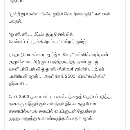
“நதியா?”
“முற்றிலும் உள்ளரங்கில் ஓடும் செயற்கை நதி,” என்றாள்
புநைல்.
“ஓ சரி சரி… மீட்புப் குழு சொல்லிக்
கேள்விப்பட்டிருக்கிறோம்…” என்றார் ஜார்ஜ்
ஏதோ நியாபகம் வர, ஜார்ஜ் உடனே, “மன்னிக்கவும், என்
குழுவினரை அறிமுகப்படுத்தாதற்கு. நான் ஜார்ஜ்,
வானியற்பியல் விஞ்ஞானி (Astrophysicist)… இவர்
பாதிரியார் ஜான்… அவர் கேபி 2503, விண்கலத்தின்
நிர்வாகி…”
கேபி 2503 தலையாட்டி வணக்கத்தைத் தெரியப்படுத்த,
தனக்கும் இதுக்கும் சம்பந்தம் இல்லாதது போல்
சலனமில்லாமல் கையில் பைபிளுடன் ஜெபத்தை
முணுமுணுத்து கொண்டிருந்தார் பாதிரி ஜான்.