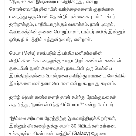
“ஆம், உங்கள் இருவரையும் தெரிகிறது,” என்று
சொன்னவாறே திரையில் வார்த்தைகளைக் குறுக்காக
மறைத்து ஒரு பெண் தோன்றிப் புன்னகையுடன் “டாக்டர்
ஜார்ஜுக்கும், பாதிரியாருக்கும் வணக்கம். நான் புநைல்,
ஆய்வகத்தின் துணை பொறுப்பாளர், டாக்டர் ஸ்மித் இன்னும்
ஓரிரு நிமிடத்தில் வந்துவிடுவார்,” என்றாள்.
மெடா (Meta) எனப்படும் இயந்திர மனிதர்களின்
விதிக்கிணங்க புநைலுக்கு ஊதா நிறக் கண்கள். கண்கள்,
தடையின் நுண் அசைவுகள், நடையின் ஒரு மெல்லிய
இயந்திரத்தன்மை போன்றவை தவிர்த்து சாமான்ய நோக்கில்
இவர்களை மனிதனா மெடாவா என்று கூறுவது கடினம்.
ஜார்ஜ் அவள் கண்களைத் தான் கூர்ந்து நோக்குவதைச்
சுதாரித்து, “நாங்கள் பிந்திவிட்டோமா?” என்று கேட்டார்.
“இல்லை சரியான நேரத்திற்கு இணைந்திருக்கிறார்கள்,
இன்னும் கிரகணத்துக்கு சுமார் 30 நிமிடங்கள் உள்ளன.
உங்களுக்கு விண் மண்டலத்தின்(Galaxy) நேரலை