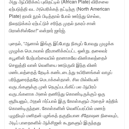
அது ஆப்பிரிக்கப் புவிதட்டில் (African Plate) விரிசலை
ஏற்படுத்தி வட அமெரிக்கத் தட்டிற்கு (North American
Plate) தாவி நூல் பிடித்தால் போல் ஊர்ந்து செல்ல,
நிலநடுக்கம் ஏற்பட்டுச் சரிந்த முதல் நகரம் சான்
பிரான்சிஸ்கோ!” என்றார் ஜார்ஜ்.
புநைல், “ஆனால் இங்கு இப்போது நிகழப் போவது முழுக்க
முழுக்க மெடாவால் தீர்மானிக்கப்பட்ட ஒன்று. தலைவர்
கபூனின் மேற்பார்வையில் தானாகவே விண்கலத்தைச்
செலுத்தி வான் வெளியை ஊடுருவி இந்த விண்
மண்டலத்தைத் தேடிக் கண்டடைந்து உயிரினங்கள் வாழப்
பரிந்துரைத்ததே மெடாக்கள்தான். சில மில்லியன்
வருடங்களுக்கு முன் நெருப்படங்கிப் பல ஆயிரம்
வருடங்களாக அனல் தணிந்து கொண்டிருக்கும் ஒரு
சூரியனும், அதன் ஈர்ப்பால் இரு கோள்களும் அதைச் சுற்றிக்
கொண்டிருந்தன. கோள்களின் வெளிப்பரப்பில் மணற்
புழுதியும் மனிதன் புழங்கத் தகுதியான சீதோஷன நிலையும்,
அடிப் பாறைகளில் ஆக்சிஜன் கூறுகளும் இருந்தது