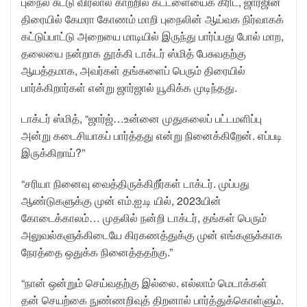
புநைல் சுட்டு விரலால் காற்றில் கட்டளையைக் கீரிட, ஜார்ஜின்
திரையில் கேமரா கோணம் மாறி புநைலின் ஆய்வக நிர்வாகக்
கட்டுப்பாட்டு அறையை மாடியில் இருந்து பார்ப்பது போல் மாற,
தலையை நன்றாக தூக்கி டாக்டர் ஸ்மித் பேசுவதற்கு
ஆயத்தமாக, அவர்கள் தங்களைப் பெரும் திரையில்
பார்க்கிறார்கள் என்று ஜார்ஜால் யூகிக்க முடிந்தது.
டாக்டர் ஸ்மித், “ஜார்ஜ்…உன்னை முதுகலைப் பட்டமளிப்பு
அன்று கடைசியாகப் பார்த்தது என்று நினைக்கிறேன். எப்படி
இருக்கிறாய்?”
“சரியா நினைவு வைத்திருக்கிறீர்கள் டாக்டர். முப்பது
ஆண்டுகளுக்கு முன் எம்.ஐ.டி யில், 2023யின்
கோடைக்காலம்… முதலில் நன்றி டாக்டர், தங்கள் பெரும்
அலுவல்களுக்கிடையே கிரகணத்துக்கு முன் எங்களுக்காக
நேரத்தை ஒதுக்க நினைத்ததற்கு.”
“நான் ஒன்றும் செய்வதற்கு இல்லை. எல்லாம் மெடாக்கள்
தன் செயற்கை நுண்ணறிவுத் திறனால் பார்த்துக்கொள்ளும்.