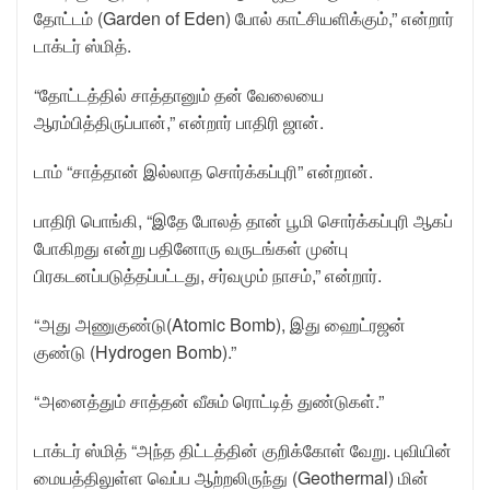
தோட்டம் (Garden of Eden) போல் காட்சியளிக்கும்,” என்றார்
டாக்டர் ஸ்மித்.
“தோட்டத்தில் சாத்தானும் தன் வேலையை
ஆரம்பித்திருப்பான்,” என்றார் பாதிரி ஜான்.
டாம் “சாத்தான் இல்லாத சொர்க்கப்புரி” என்றான்.
பாதிரி பொங்கி, “இதே போலத் தான் பூமி சொர்க்கப்புரி ஆகப்
போகிறது என்று பதினோரு வருடங்கள் முன்பு
பிரகடனப்படுத்தப்பட்டது, சர்வமும் நாசம்,” என்றார்.
“அது அணுகுண்டு(Atomic Bomb), இது ஹைட்ரஜன்
குண்டு (Hydrogen Bomb).”
“அனைத்தும் சாத்தன் வீசும் ரொட்டித் துண்டுகள்.”
டாக்டர் ஸ்மித் “அந்த திட்டத்தின் குறிக்கோள் வேறு. புவியின்
மையத்திலுள்ள வெப்ப ஆற்றலிருந்து (Geothermal) மின்