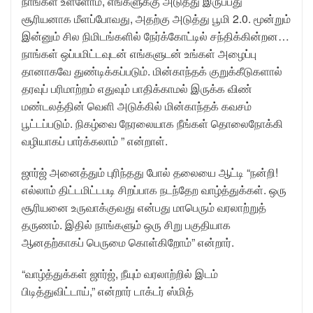
நாங்கள் உள்ளோம், எங்களுக்கு அடுத்து இருப்பது
சூரியனாக மீளப்போவது, அதற்கு அடுத்து பூமி 2.0. மூன்றும்
இன்னும் சில நிமிடங்களில் நேர்க்கோட்டில் சந்திக்கின்றன…
நாங்கள் ஒப்பமிட்டவுடன் எங்களுடன் உங்கள் அழைப்பு
தானாகவே துண்டிக்கப்படும். மின்காந்தக் குறுக்கீடுகளால்
தரவுப் பரிமாற்றம் எதுவும் பாதிக்காமல் இருக்க விண்
மண்டலத்தின் வெளி அடுக்கில் மின்காந்தக் கவசம்
பூட்டப்படும். நிகழ்வை நேரலையாக நீங்கள் தொலைநோக்கி
வழியாகப் பார்க்கலாம் ” என்றாள்.
ஜார்ஜ் அனைத்தும் புரிந்தது போல் தலையை ஆட்டி “நன்றி!
எல்லாம் திட்டமிட்டபடி சிறப்பாக நடந்தேற வாழ்த்துக்கள். ஒரு
சூரியனை உருவாக்குவது என்பது மாபெரும் வரலாற்றுத்
தருணம். இதில் நாங்களும் ஒரு சிறு பகுதியாக
ஆனதற்காகப் பெருமை கொள்கிறோம்” என்றார்.
“வாழ்த்துக்கள் ஜார்ஜ், நீயும் வரலாற்றில் இடம்
பிடித்துவிட்டாய்,” என்றார் டாக்டர் ஸ்மித்