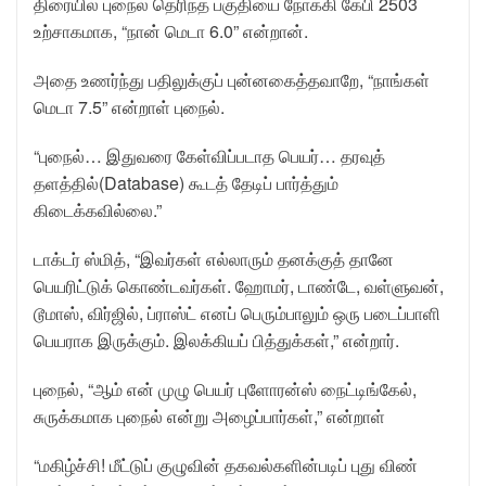
திரையில் புநைல் தெரிந்த பகுதியை நோக்கி கேபி 2503
உற்சாகமாக, “நான் மெடா 6.0” என்றான்.
அதை உணர்ந்து பதிலுக்குப் புன்னகைத்தவாறே, “நாங்கள்
மெடா 7.5” என்றாள் புநைல்.
“புநைல்… இதுவரை கேள்விப்படாத பெயர்… தரவுத்
தளத்தில்(Database) கூடத் தேடிப் பார்த்தும்
கிடைக்கவில்லை.”
டாக்டர் ஸ்மித், “இவர்கள் எல்லாரும் தனக்குத் தானே
பெயரிட்டுக் கொண்டவர்கள். ஹோமர், டாண்டே, வள்ளுவன்,
டூமாஸ், விர்ஜில், ப்ராஸ்ட் எனப் பெரும்பாலும் ஒரு படைப்பாளி
பெயராக இருக்கும். இலக்கியப் பித்துக்கள்,” என்றார்.
புநைல், “ஆம் என் முழு பெயர் புளோரன்ஸ் நைட்டிங்கேல்,
சுருக்கமாக புநைல் என்று அழைப்பார்கள்,” என்றாள்
“மகிழ்ச்சி! மீட்டுப் குழுவின் தகவல்களின்படிப் புது விண்