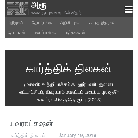
அரூ
Skip
to
கனவுருப்புனைவு மின்னிதழ்
content
அறிமுகம்
தொடர்புக்கு
அறிவிப்புகள்
கடந்த இதழ்கள்
தொடர்கள்
படைப்பாளிகள்
புத்தகங்கள்
கார்த்திக் திலகன்
முகவரி: கூத்தப்பாக்கம் கடலூர் பணி: துணை
வட்டாட்சியர், விழுப்புரம் மாவட்டம் படைப்பு: புலனுதிர்
காலம், கவிதை தொகுப்பு (2013)
யுவராட்சஷன்
கார்த்திக் திலகன்
·
January 19, 2019