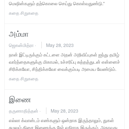
மெஷின்களும் தற்கொலை செய்து கொள்வதுண்டு.”
கதை
சிறுகதை
அம்மா
ஜெகன்மித்ரா
·
May 28, 2023
நான் இட்டிருக்கும் கட்டளை அதன் அறிவிப்புகள் ஐந்து தமிழ்
வார்த்தைகளுக்கு மிகாமல், உச்சரிப்பு சுத்தத்துடன் என்னைச்
சிரிக்கவோ, சிந்திக்கவோ வைக்கும்படி அமைய வேண்டும்.
கதை
சிறுகதை
இணை
தருணாதித்தன்
·
May 28, 2023
எல்லா க்வான்டம் எண்களும் ஒன்றாக இருந்தாலும், துகள்
சுழலும் திசை இணைக்கு நேர் எதிராக இருக்கும். அதாவது