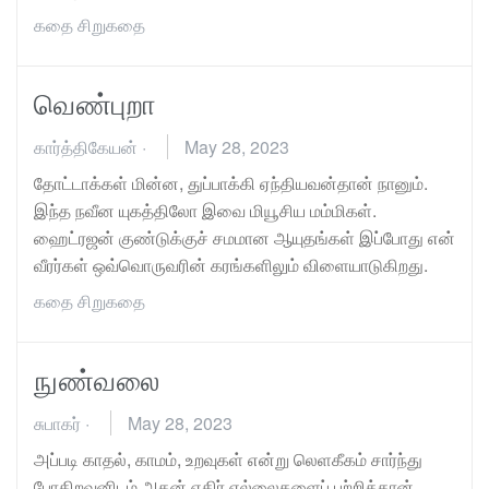
கதை
சிறுகதை
வெண்புறா
கார்த்திகேயன்
·
May 28, 2023
தோட்டாக்கள் மின்ன, துப்பாக்கி ஏந்தியவன்தான் நானும்.
இந்த நவீன யுகத்திலோ இவை மியூசிய மம்மிகள்.
ஹைட்ரஜன் குண்டுக்குச் சமமான ஆயுதங்கள் இப்போது என்
வீரர்கள் ஒவ்வொருவரின் கரங்களிலும் விளையாடுகிறது.
கதை
சிறுகதை
நுண்வலை
சுபாகர்
·
May 28, 2023
அப்படி காதல், காமம், உறவுகள் என்று லெளகீகம் சார்ந்து
போகிறவனிடம் அதன் எதிர் எல்லைகளைப் பற்றித்தான்