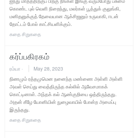
ஐந்து மாதத்திற்குப் பிறகு நீங்கள் இங்கு வரும்போது பசுமை
கொண்ட புல் வெளி நிறைந்து, மலர்கள் பூத்துக் குலுங்கி,
மனிதனுக்குத் தேவையான ஆக்சிஜனும் உருவாகி, ஈடன்
தோட்டம் போல் காட்சியளிக்கும்.
கதை
சிறுகதை
கர்ப்பகிரகம்
ரம்யா
·
May 28, 2023
நிணமும் ரத்தமுமென நனைந்த மண்ணை அள்ளி அள்ளி
அவள் செய்து வைத்திருந்த கல்லில் ஆவேசமாகக்
கொட்டினாள். அந்தக் கல் ஆண்குறியை ஒத்திருந்தது.
அதன் கீழே யோனியின் நுழைவாயில் போன்ற அமைப்பு
இருந்தது.
கதை
சிறுகதை