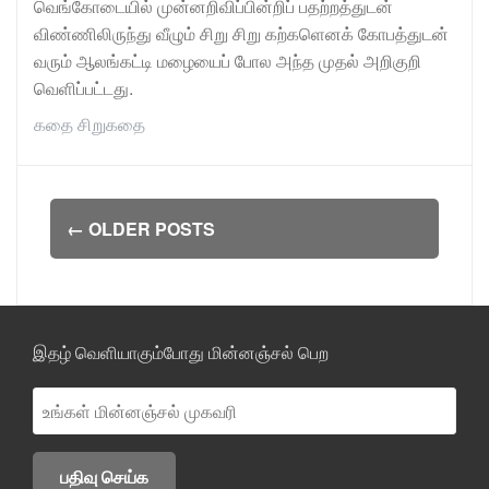
வெங்கோடையில் முன்னறிவிப்பின்றிப் பதற்றத்துடன்
விண்ணிலிருந்து வீழும் சிறு சிறு கற்களெனக் கோபத்துடன்
வரும் ஆலங்கட்டி மழையைப் போல அந்த முதல் அறிகுறி
வெளிப்பட்டது.
கதை
சிறுகதை
Posts
←
OLDER POSTS
navigation
இதழ் வெளியாகும்போது மின்னஞ்சல் பெற