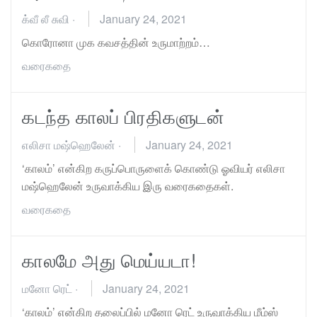
க்வீ லீ சுவி
·
January 24, 2021
கொரோனா முக கவசத்தின் உருமாற்றம்…
வரைகதை
கடந்த காலப் பிரதிகளுடன்
எலிசா மஷ்ஹெலேன்
·
January 24, 2021
‘காலம்’ என்கிற கருப்பொருளைக் கொண்டு ஓவியர் எலிசா
மஷ்ஹெலேன் உருவாக்கிய இரு வரைகதைகள்.
வரைகதை
காலமே அது மெய்யடா!
மனோ ரெட்
·
January 24, 2021
‘காலம்’ என்கிற தலைப்பில் மனோ ரெட் உருவாக்கிய மீம்ஸ்