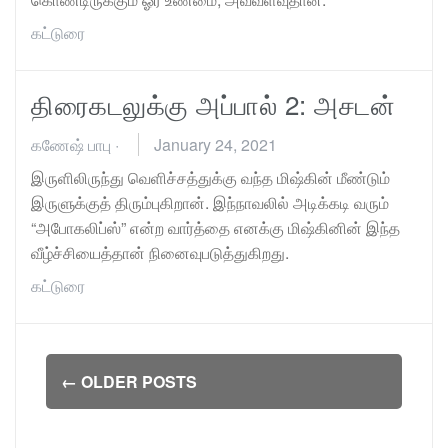
கட்டுரை
திரைகடலுக்கு அப்பால் 2: அசடன்
கணேஷ் பாபு
·
January 24, 2021
இருளிலிருந்து வெளிச்சத்துக்கு வந்த மிஷ்கின் மீண்டும்
இருளுக்குத் திரும்புகிறான். இந்நாவலில் அடிக்கடி வரும்
“அபோகலிப்ஸ்” என்ற வார்த்தை எனக்கு மிஷ்கினின் இந்த
வீழ்ச்சியைத்தான் நினைவுபடுத்துகிறது.
கட்டுரை
Posts
←
OLDER POSTS
navigation