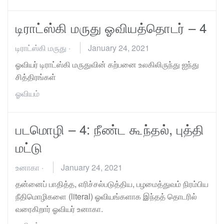
டிராட்ஸ்கி மருது ஓவியத்தொடர் – 4
டிராட்ஸ்கி மருது
·
January 24, 2021
ஓவியர் டிராட்ஸ்கி மருதுவின் கற்பனை உலகிலிருந்து ஐந்து
சித்திரங்கள்
ஓவியம்
படமொழி – 4: நீண்ட கூந்தல், புத்தி
மட்டு
உனாகா
·
January 24, 2021
தன்னைப் பாதித்த, எரிச்சல்படுத்திய, பழமைத்துவம் நிரம்பிய
நீதிமொழிகளை (literal) ஓவியங்களாக இந்தத் தொடரில்
வரைகிறார் ஓவியர் உனாகா.