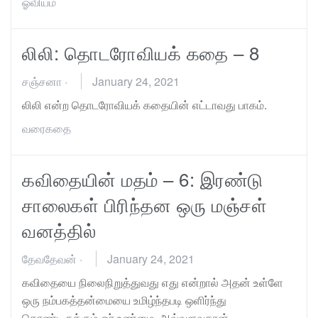
ஓவியம்
லிலி: தொடரோவியக் கதை – 8
சஞ்சனா
·
January 24, 2021
லிலி என்ற தொடரோவியக் கதையின் எட்டாவது பாகம்.
வரைகதை
கவிதையின் மதம் – 6: இரண்டு
சாலைகள் பிரிந்தன ஒரு மஞ்சள்
வனத்தில்
தேவதேவன்
·
January 24, 2021
கவிதையை நிலைநிறுத்துவது எது என்றால் அதன் உள்ளே
ஒரு நம்பகத்தன்மையை உமிழ்ந்தபடி ஒளிர்ந்து
கொண்டிருக்கும் ஓர் உண்மை, அவ்வளவுதான்.